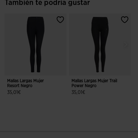
También te podría gustar
Mallas Largas Mujer
Mallas Largas Mujer Trail
B
Resort Negro
Power Negro
A
35,01€
35,01€
3,5 sobre 5 de valoración de clientes
4,6 sobre 5 de valoración de client