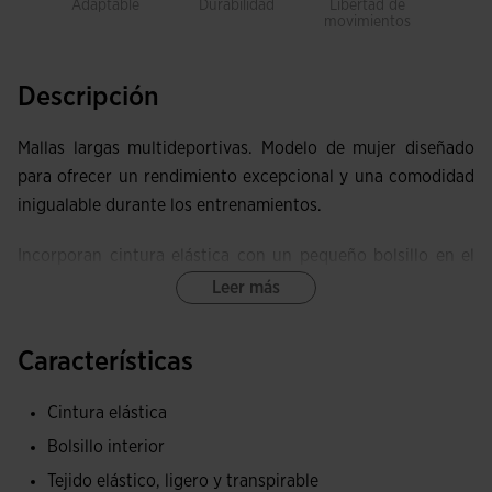
Adaptable
Durabilidad
Libertad de
Trans
movimientos
Descripción
Mallas largas multideportivas. Modelo de mujer diseñado
para ofrecer un rendimiento excepcional y una comodidad
inigualable durante los entrenamientos.
Incorporan cintura elástica con un pequeño bolsillo en el
interior.
Leer más
Equipadas con el sistema de costuras planas FLATLOCK,
Características
estas mallas minimizan el roce y previenen las irritaciones
en la piel.
Cintura elástica
Ofrecen una elasticidad excepcional, proporcionando
Bolsillo interior
libertad de movimiento y un ajuste ergonómico. Además,
Tejido elástico, ligero y transpirable