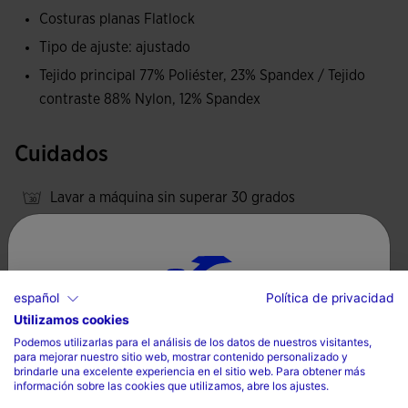
cuentan con paneles transpirables elaborados con la
Costuras planas Flatlock
tecnología MICRO-MESH SYSTEM, que ayudan a gestionar
Tipo de ajuste: ajustado
la humedad.
Tejido principal 77% Poliéster, 23% Spandex / Tejido
Logotipo de Joma bordado.
contraste 88% Nylon, 12% Spandex
Cuidados
Lavar a máquina sin superar 30 grados
No utilizar lejía
No secar a máquina
Planchar a temperatura máxima de 110 grados
español
Política de privacidad
No limpiar en seco
Utilizamos cookies
Selecciona tu país e idioma
Podemos utilizarlas para el análisis de los datos de nuestros visitantes,
para mejorar nuestro sitio web, mostrar contenido personalizado y
País
brindarle una excelente experiencia en el sitio web. Para obtener más
información sobre las cookies que utilizamos, abre los ajustes.
España