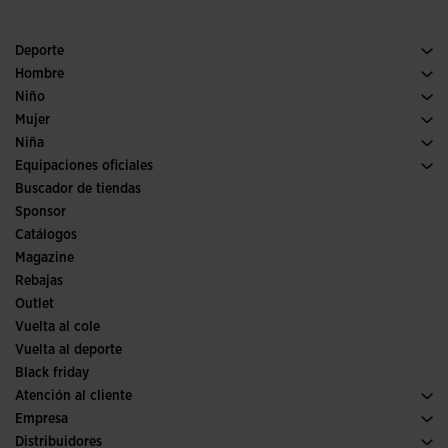
Deporte
Running
Hombre
Pádel
Calzado Hombre
Niño
Fútbol
Deporte
Ver todo ropa niño
Mujer
Trail running
Ropa Mujer
Niña
Tenis
Deporte
Ver todo ropa niña
Equipaciones oficiales
Fútbol
Buscador de tiendas
Fútbol sala
Sponsor
Comités y Federaciones
Catálogos
Ediciones especiales
Magazine
Rebajas
Outlet
Vuelta al cole
Vuelta al deporte
Black friday
Atención al cliente
Condiciones de compra
Empresa
Transporte y entrega
Historia
Distribuidores