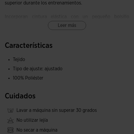
superior durante los entrenamientos.
Incorporan cintura elástica con un pequeño bolsillo
interior.
Leer más
Equipadas con un sistema de costuras planas FLATLOCK,
Características
estas mallas minimizan el roce y previenen las irritaciones
en la piel.
Tejido
Estas mallas ofrecen una elasticidad y suavidad
Tipo de ajuste: ajustado
excepcionales, proporcionando libertad de movimiento y
100% Poliéster
un ajuste ergonómico.
Cuidados
Logotipo de Joma bordado.
Lavar a máquina sin superar 30 grados
No utilizar lejía
No secar a máquina