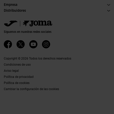
Condiciones de compra
Empresa
Transporte y entrega
Historia
Distribuidores
Devoluciones
Código de conducta
Almacén distribuidores
Guía de tallas
Política de calidad y medio ambiente
Jomanet
Preguntas frecuentes
Trabaja con nosotros
Área marketing
Contacto
Proyectos subvencionados
Contacto
Siguenos en nuestras redes sociales
Accesibilidad
Afiliados
Canal ético
Copyright © 2026 Todos los derechos reservados
Condiciones de uso
Aviso legal
Política de privacidad
Política de cookies
Cambiar la configuración de las cookies