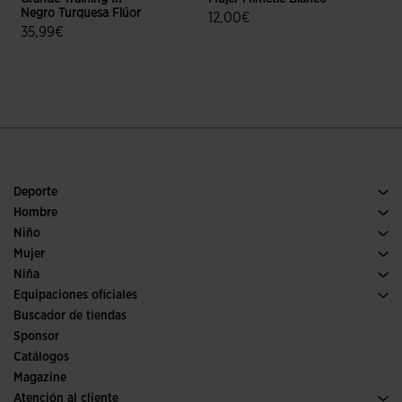
Negro Turquesa Flúor
12,00€
35,99€
5 sobre 5 de valoración de cliente
5 sobre 5 de valoración de clientes
Deporte
Running
Hombre
Pádel
Calzado Hombre
Niño
Fútbol
Deporte
Ver todo ropa niño
Mujer
Trail running
Ropa Mujer
Niña
Tenis
Deporte
Ver todo ropa niña
Equipaciones oficiales
Fútbol
Buscador de tiendas
Fútbol sala
Sponsor
Comités y Federaciones
Catálogos
Ediciones especiales
Magazine
Atención al cliente