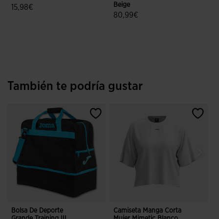
Beige
15,98€
80,99€
4,2 sobre 5 de valoración de clientes
3,9 sobre 5 de valoración de client
También te podría gustar
Bolsa De Deporte
Camiseta Manga Corta
Z
Grande Training III
Mujer Mimetic Blanco