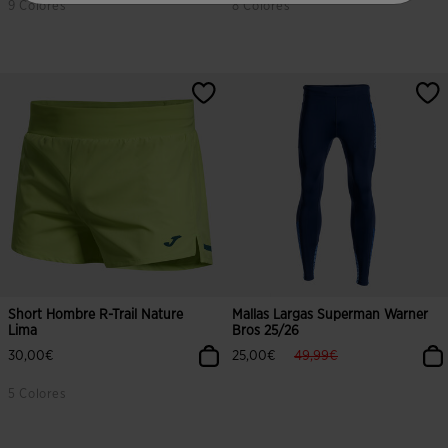
9 Colores
8 Colores
5 sobre 5 de valoración de clientes
3,4 sobre 5 de valoración de client
Short Hombre R-Trail Nature
Mallas Largas Superman Warner
Lima
Bros 25/26
label.price.reduced.from
label.price.to
30,00€
25,00€
49,99€
5 Colores