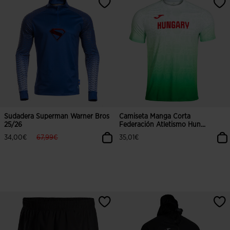
Sudadera Superman Warner Bros
Camiseta Manga Corta
25/26
Federación Atletismo Hun...
label.price.reduced.from
label.price.to
34,00€
67,99€
35,01€
4,6 sobre 5 de valoración de clientes
5 sobre 5 de valoración de cliente