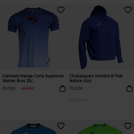
5 sobre 5 de valoración de clientes
3,4 sobre 5 de valoración de client
Camiseta Manga Corta Superman
Chubasquero Hombre R-Trail
Warner Bros 25/...
Nature Azul
label.price.reduced.from
label.price.to
25,00€
49,99€
70,00€
3 Colores
5 sobre 5 de valoración de clientes
3,7 sobre 5 de valoración de client