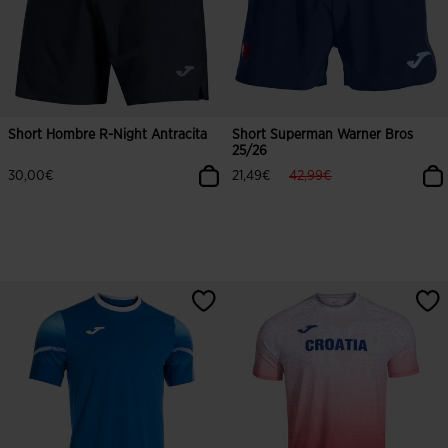
Short Hombre R-Night Antracita
Short Superman Warner Bros
25/26
label.price.reduced.from
label.price.to
30,00€
21,49€
42,99€
3,5 sobre 5 de valoración de clientes
4,8 sobre 5 de valoración de client