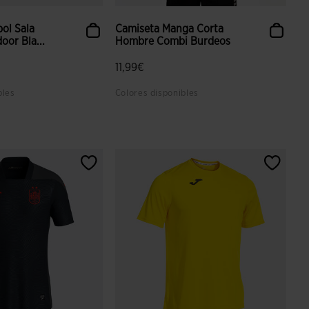
bol Sala
Camiseta Manga Corta
oor Bla...
Hombre Combi Burdeos
11,99€
bles
Colores disponibles
aloración de clientes
5 sobre 5 de valoración de clientes