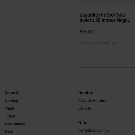
Zapatillas Fútbol Sala
Invicto 26 Indoor Negr...
89,00€
Colores disponibles
3,3 sobre 5 de valoración de
Deporte
Hombre
Running
Calzado Hombre
Pádel
Deporte
Fútbol
Niño
Trail running
Ver todo ropa niño
Tenis