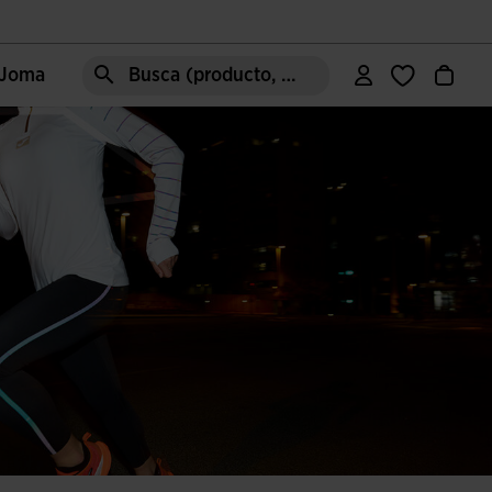
e Joma
Busca (producto, estilo, área, ect.)