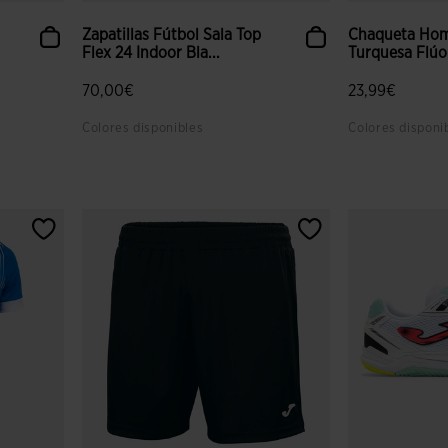
Zapatillas Fútbol Sala Top
Chaqueta Hom
Flex 24 Indoor Bla...
Turquesa Flúo
70,00€
23,99€
Colores disponibles
Colores disponi
 clientes
5 sobre 5 de valoración de clientes
5 sobre 5 de v