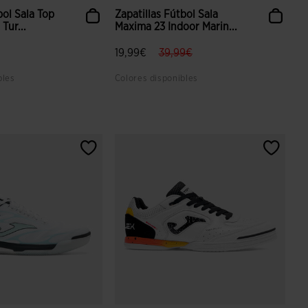
bol Sala Top
Zapatillas Fútbol Sala
Tur...
Maxima 23 Indoor Marin...
label.price.reduced.from
label.price.to
19,99€
39,99€
bles
Colores disponibles
aloración de clientes
4,5 sobre 5 de valoración de clientes