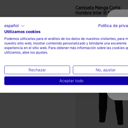
Camiseta Manga Corta
Hombre Inter III Negro B...
23,99€
español
Política de priv
Utilizamos cookies
Colores disponibles
Podemos utilizarlas para el análisis de los datos de nuestros visitantes, para 
nuestro sitio web, mostrar contenido personalizado y brindarle una excelente
experiencia en el sitio web. Para obtener más información sobre las cookies 
utilizamos, abre los ajustes.
4,7 sobre 5 de valoración de
Rechazar
No, ajustar
Aceptar todo