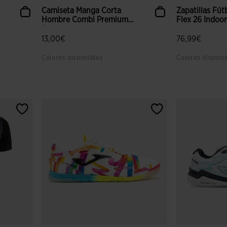
Camiseta Manga Corta
Zapatillas Fút
Hombre Combi Premium
Flex 26 Indoor 
Ant...
13,00€
76,99€
Colores disponibles
Colores disponi
lientes
3,8 sobre 5 de valoración de clientes
5 sobre 5 de v