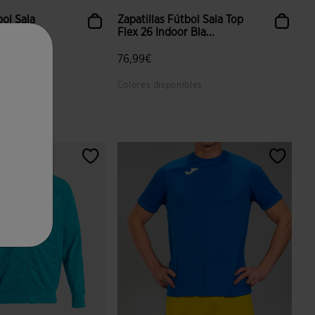
bol Sala
Zapatillas Fútbol Sala Top
or Blan...
Flex 26 Indoor Bla...
76,99€
bles
Colores disponibles
 valoración de clientes
4,3 sobre 5 de valoración de clientes