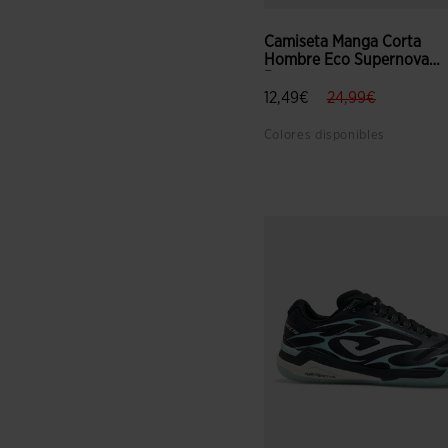
Camiseta Manga Corta
Hombre Eco Supernova
Roy...
label.price.reduc
label.price
12,49€
24,99€
Colores disponibles
4,3 sobre 5 de valoración de