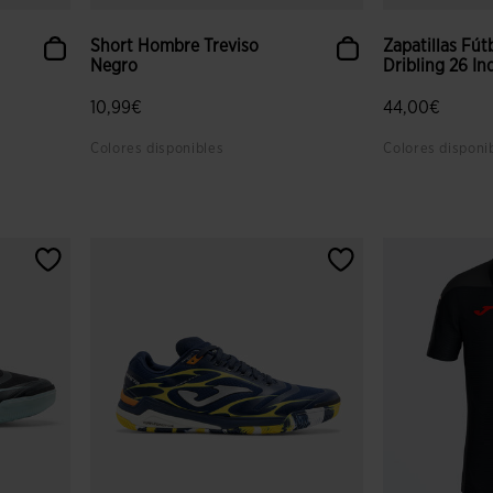
Short Hombre Treviso
Zapatillas Fút
Negro
Dribling 26 Ind
ed.from
.to
10,99€
44,00€
Colores disponibles
Colores disponi
 clientes
3,3 sobre 5 de valoración de clientes
5 sobre 5 de v