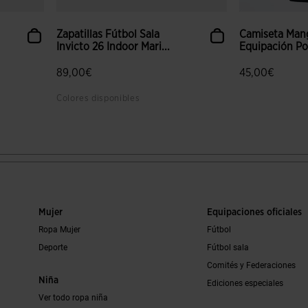
Zapatillas Fútbol Sala
Camiseta Mang
Invicto 26 Indoor Mari...
Equipación Por
89,00€
45,00€
Colores disponibles
 clientes
5 sobre 5 de valoración de clientes
4,7 sobre 5 de
Mujer
Equipaciones oficiales
Ropa Mujer
Fútbol
Deporte
Fútbol sala
Comités y Federaciones
Niña
Ediciones especiales
Ver todo ropa niña