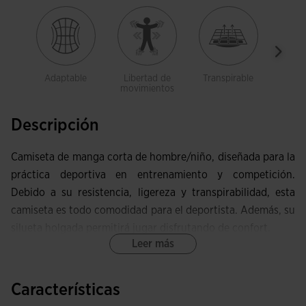
Adaptable
Libertad de
Transpirable
Lig
movimientos
Descripción
Camiseta de manga corta de hombre/niño, diseñada para la
práctica deportiva en entrenamiento y competición.
Debido a su resistencia, ligereza y transpirabilidad, esta
camiseta es todo comodidad para el deportista. Además, su
silueta holgada permitirá jugar disfrutando de confort.
Leer más
Se caracteriza por tener cuello redondo elástico para
conseguir un ajuste más cómodo. Además, esta camiseta
Características
deportiva permitirá que el deportista pueda moverse con