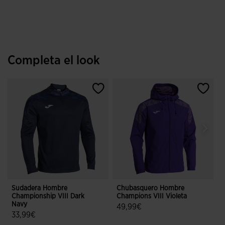
Completa el look
Sudadera Hombre
Chubasquero Hombre
Championship VIII Dark
Champions VIII Violeta
O
Navy
49,99€
33,99€
3,8 sobre 5 de valoración de client
5 sobre 5 de valoración de clientes