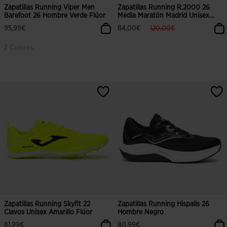
Zapatillas Running Viper Men
Zapatillas Running R.2000 26
Barefoot 26 Hombre Verde Flúor
Media Maratón Madrid Unisex
Verde Azul
label.price.reduced.from
label.price.to
95,99€
84,00€
120,00€
2 Colores
Zapatillas Running Skyfit 22
Zapatillas Running Hispalis 26
Clavos Unisex Amarillo Flúor
Hombre Negro
81,99€
80,99€