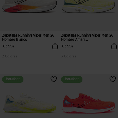
Zapatillas Running Viper Men 26
Zapatillas Running Viper Men 26
Hombre Blanco
Hombre Amaril...
103,99€
103,99€
2 Colores
3 Colores
5 sobre 5 de valoración de clientes
4,3 sobre 5 de valoración de client
Barefoot
Barefoot
Barefoot
Barefoot