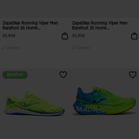
Zapatillas Running Viper Men
Zapatillas Running Viper Men
Barefoot 26 Homb...
Barefoot 25 Homb...
95,99€
95,99€
2 Colores
2 Colores
4 sobre 5 de valoración de clientes
5 sobre 5 de valoración de cliente
Barefoot
Barefoot