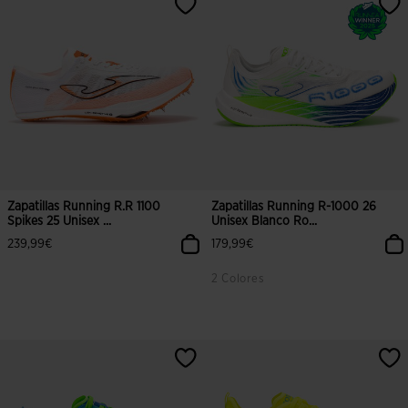
Zapatillas Running R.R 1100
Zapatillas Running R-1000 26
Spikes 25 Unisex ...
Unisex Blanco Ro...
239,99€
179,99€
2 Colores
3,5 sobre 5 de valoración de clientes
3,5 sobre 5 de valoración de client