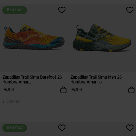
5 sobre 5 de valoración de clientes
5 sobre 5 de valoración de cliente
Barefoot
Barefoot
Zapatillas Trail Sima Barefoot 26
Zapatillas Trail Sima Men 26
Hombre Amar...
Hombre Amarillo
95,99€
95,99€
2 Colores
5 sobre 5 de valoración de clientes
5 sobre 5 de valoración de cliente
Barefoot
Barefoot