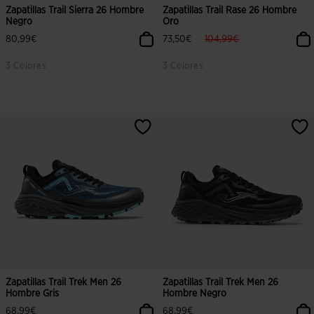
Zapatillas Trail Sierra 26 Hombre
Zapatillas Trail Rase 26 Hombre
Negro
Oro
label.price.reduced.from
label.price.to
80,99€
73,50€
104,99€
3 Colores
3 Colores
Zapatillas Trail Trek Men 26
Zapatillas Trail Trek Men 26
Hombre Gris
Hombre Negro
68,99€
68,99€