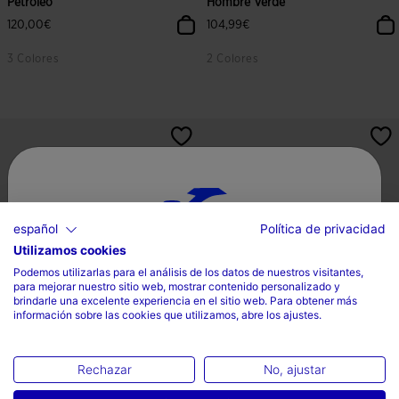
Petróleo
Hombre Verde
120,00€
104,99€
3 Colores
2 Colores
3,3 sobre 5 de valoración de clientes
4,3 sobre 5 de valoración de client
español
Política de privacidad
Utilizamos cookies
Selecciona tu país e idioma
Podemos utilizarlas para el análisis de los datos de nuestros visitantes,
para mejorar nuestro sitio web, mostrar contenido personalizado y
País
brindarle una excelente experiencia en el sitio web. Para obtener más
información sobre las cookies que utilizamos, abre los ajustes.
España
Zapatillas Trail Rase Men 26
Zapatillas Trail Rase 26 Hombre
Hombre Beige
Caqui
Idioma
Rechazar
No, ajustar
104,99€
104,99€