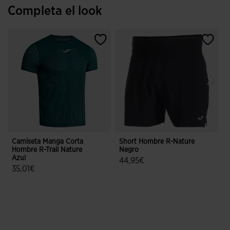
Completa el look
Camiseta Manga Corta
Short Hombre R-Nature
C
Hombre R-Trail Nature
Negro
T
Azul
44,95€
35,01€
5 sobre 5 de valoración de cliente
5 sobre 5 de valoración de clientes