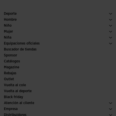
Deporte
Running
Hombre
Pádel
Calzado Hombre
Niño
Fútbol
Deporte
Ver todo ropa niño
Mujer
Trail running
Ropa Mujer
Niña
Tenis
Deporte
Ver todo ropa niña
Equipaciones oficiales
Fútbol
Buscador de tiendas
Fútbol sala
Sponsor
Comités y Federaciones
Catálogos
Ediciones especiales
Magazine
Rebajas
Outlet
Vuelta al cole
Vuelta al deporte
Black friday
Atención al cliente
Condiciones de compra
Empresa
Transporte y entrega
Historia
Distribuidores