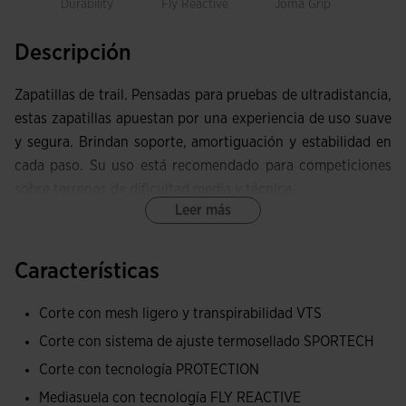
Durability
Fly Reactive
Joma Grip
Prot
Descripción
Zapatillas de trail. Pensadas para pruebas de ultradistancia,
estas zapatillas apuestan por una experiencia de uso suave
y segura. Brindan soporte, amortiguación y estabilidad en
cada paso. Su uso está recomendado para competiciones
sobre terrenos de dificultad media y técnica.
Leer más
Upper totalmente renovado, elaborado con mesh técnico
muy ligero y transpirable gracias al sistema de ventilación
Características
VTS, que permite una correcta expulsión del sudor y
permite la circulación del aire dentro de las zapatillas.
Corte con mesh ligero y transpirabilidad VTS
Asegura que el pie se mantenga fresco y cómodo.
Corte con sistema de ajuste termosellado SPORTECH
Sistema de ajuste termosellado JOMA SPORTECH, que
Corte con tecnología PROTECTION
brinda sujeción sin añadir peso extra. Refuerzo
Mediasuela con tecnología FLY REACTIVE