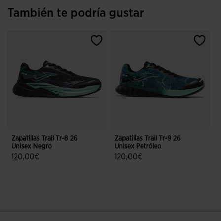
También te podría gustar
Zapatillas Trail Tr-8 26
Zapatillas Trail Tr-9 26
Z
Unisex Negro
Unisex Petróleo
U
120,00€
120,00€
5 sobre 5 de valoración de clientes
4,4 sobre 5 de valoración de client