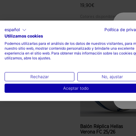
19,90€
Colores disponibles
español
Política de priv
Utilizamos cookies
5 sobre 5 de valoración de c
Podemos utilizarlas para el análisis de los datos de nuestros visitantes, para 
nuestro sitio web, mostrar contenido personalizado y brindarle una excelente
experiencia en el sitio web. Para obtener más información sobre las cookies 
utilizamos, abre los ajustes.
Rechazar
No, ajustar
Aceptar todo
Balón Réplica Hellas
Verona FC 25/26