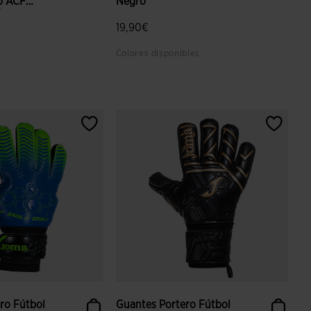
o ACF
Negro
..
19,90€
Colores disponibles
aloración de clientes
3,8 sobre 5 de valoración de clientes
ro Fútbol
Guantes Portero Fútbol