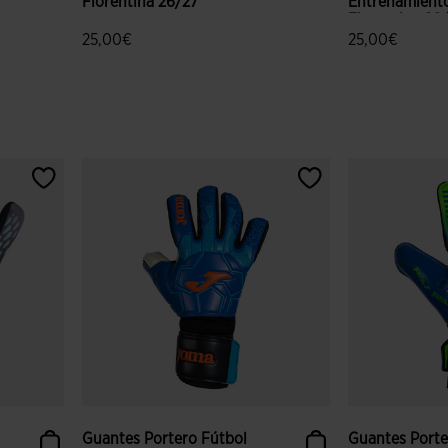
Fiorentina 26/27
Entrenamient
Fiorentina 26/.
25,00€
25,00€
lientes
5 sobre 5 de valoración de clientes
5 sobre 5 de v
Guantes Portero Fútbol
Guantes Porte