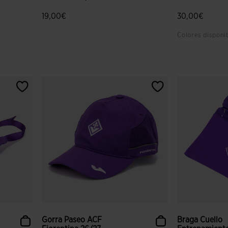
19,00€
30,00€
Colores disponi
lientes
5 sobre 5 de valoración de clientes
4,2 sobre 5 de
Gorra Paseo ACF
Braga Cuello