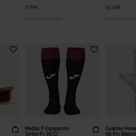
ed.from
.to
17,99€
50,00€
Colores disponibles
Colores disponi
 clientes
3,3 sobre 5 de valoración de clientes
3,8 sobre 5 de
Medias 1ª Equipación
Guantes Porte
Torino Fc 26/27
Gk Pro Blanco