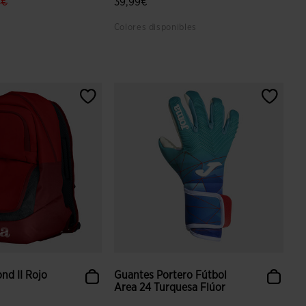
l.price.reduced.from
label.price.to
1€
39,99€
Colores disponibles
 valoración de clientes
5 sobre 5 de valoración de clientes
nd II Rojo
Guantes Portero Fútbol
Area 24 Turquesa Flúor