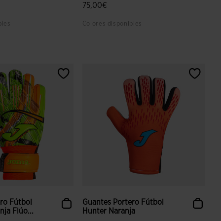
75,00€
bles
Colores disponibles
 valoración de clientes
3,9 sobre 5 de valoración de clientes
ro Fútbol
Guantes Portero Fútbol
nja Flúo...
Hunter Naranja