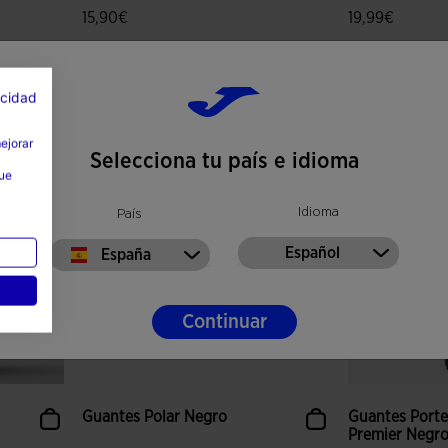
15,90€
19,99€
Colores disponibles
Colores disponi
acidad
lientes
4,9 sobre 5 de valoración de clientes
5 sobre 5 de v
mejorar
Selecciona tu país e idioma
que
Idioma
País
Español
España
Continuar
Guantes Polar Negro
Guantes Porte
Premier Negro 