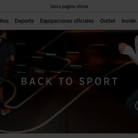
Envíos gratis a partir de 49€
Única página oficial
Niños
Deporte
Equipaciones oficiales
Outlet
Insid
Envíos gratis a partir de 49€
Única página oficial