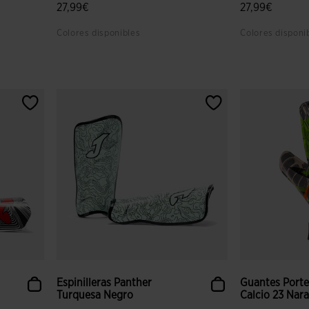
27,99€
27,99€
Colores disponibles
Colores disponi
lientes
4,4 sobre 5 de valoración de clientes
3,9 sobre 5 de
Espinilleras Panther
Guantes Porte
Turquesa Negro
Calcio 23 Nara