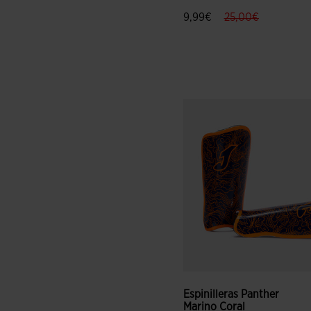
label.price.reduc
label.price
9,99€
25,00€
4,7 sobre 5 de valoración de
Espinilleras Panther
Marino Coral