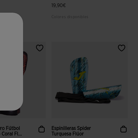
19,90€
bles
Colores disponibles
aloración de clientes
4,5 sobre 5 de valoración de clientes
ro Fútbol
Espinilleras Spider
Coral Fl...
Turquesa Flúor