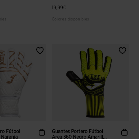
19,99€
bles
Colores disponibles
 valoración de clientes
4,6 sobre 5 de valoración de clientes
ro Fútbol
Guantes Portero Fútbol
 Naranja
Area 360 Negro Amarill...