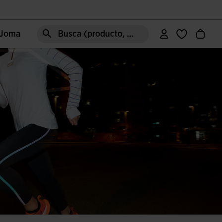
e Joma
Busca (producto, estilo, área, ect.)