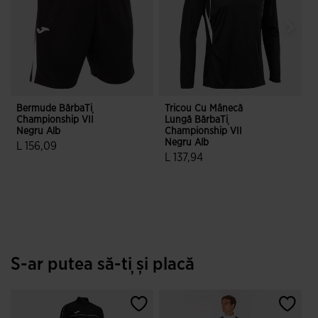
Bermude BărbaȚi
Tricou Cu Mânecă
P
Championship VII
Lungă BărbaȚi
C
Negru Alb
Championship VII
N
Negru Alb
L 156,09
L
L 137,94
4,7 din 5 evaluări ale clienților
5 din 5 evaluări ale clienților
S-ar putea să-ți și placă