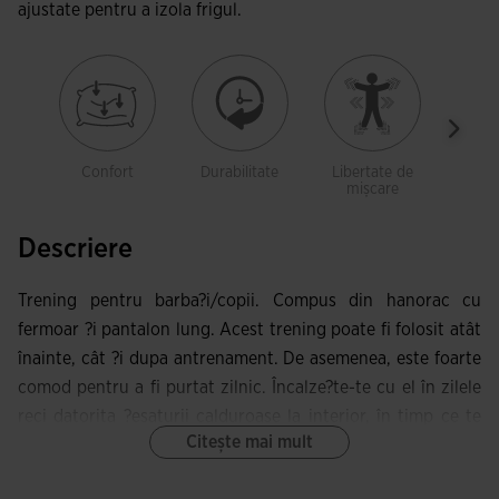
ajustate pentru a izola frigul.
Confort
Durabilitate
Libertate de
Cu b
mișcare
Descriere
Trening pentru barba?i/copii. Compus din hanorac cu
fermoar ?i pantalon lung. Acest trening poate fi folosit atât
înainte, cât ?i dupa antrenament. De asemenea, este foarte
comod pentru a fi purtat zilnic. Încalze?te-te cu el în zilele
reci datorita ?esaturii calduroase la interior, în timp ce te
Citește mai mult
mi?ti în deplina libertate.
Geaca este deschisa cu fermoar ?i are buzunare laterale