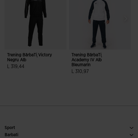
Trening BărbaȚi Victory
Trening BărbaȚi
T
Negru Alb
Academy IV Alb
Bleumarin
L 319,44
L 310,97
L
5 din 5 evaluări ale clienților
5 din 5 evaluări ale clienților
Sport
Alergare
Barbati