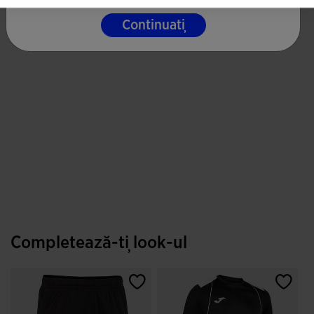
Continuați
Completează-ți look-ul