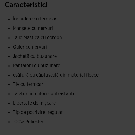
Caracteristici
pentru a-?i pastra obiectele esen?iale. Este confec?ionata
cu banda reiata la guler, tiv ?i man?ete, ceea ce permite o
Închidere cu fermoar
fixare perfecta pentru a izola de frig. Prezinta un design
Manșete cu nervuri
caracterizat de cusaturi contrastante de culoare în zona
Talie elastică cu cordon
umerilor, pe partea frontala superioara ?i la bordurile
laterale.
Guler cu nervuri
Jachetă cu buzunare
Pantalonii au talie elastica reglabila cu ?nur ?i buzunare
Pantaloni cu buzunare
laterale cu fermoare. Astfel, fotbalistul va putea pastra ?i
esătură cu căptușeală din material fleece
transporta confortabil obiectele personale, cum ar fi
telefonul sau cheile, fara grija pierderii lor. De asemenea, au
Tiv cu fermoar
fermoare la tiv pentru a îmbraca ?i dezbraca rapid ?i u?or.
Tăieturi în culori contrastante
Designul este simplu, cu o singura banda de contrast
Libertate de mișcare
lateral.
Tip de potrivire: regular
Treningul este realizat dintr-o ?esatura moale, confortabila
100% Poliester
?i rezistenta la frecare ?i spalari. Ambele piese au fleece la