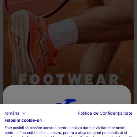
română
Politica de Confidențialitate
Folosim cookie-uri
ALEGEȚI ȚARA ȘI LIMBA
Este posibil să plasăm acestea pentru analiza datelor vizitatorilor noștri,
pentru a îmbunătăți site-ul nostru, pentru a afișa conținut personalizat și
Țară