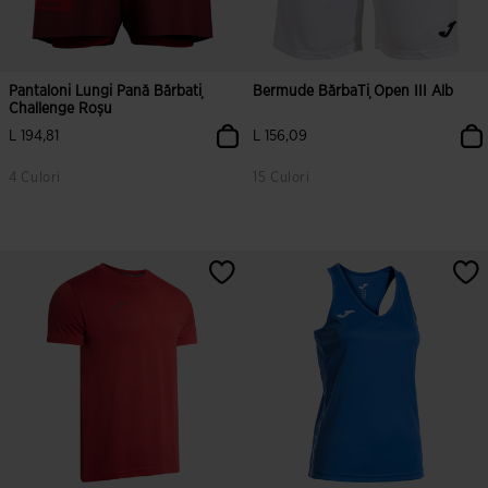
Pantaloni Lungi Pană Bărbați
Bermude BărbaȚi Open III Alb
Challenge Roșu
L 194,81
L 156,09
4 Culori
15 Culori
4 din 5 evaluări ale clienților
3,3 din 5 evaluări ale clienților