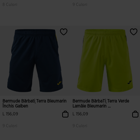
8 Culori
9 Culori
3,7 din 5 evaluări ale clienților
4,6 din 5 evaluări ale clienților
Bermude Bărbați Terra Bleumarin
Bermude BărbaȚi Terra Verde
Închis Galben
Lamâie Bleumarin ...
L 156,09
L 156,09
9 Culori
9 Culori