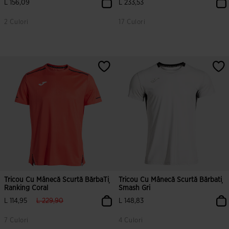
L 156,09
L 233,53
2 Culori
17 Culori
4,2 din 5 evaluări ale clienților
5 din 5 evaluări ale clienților
Tricou Cu Mânecă Scurtă BărbaȚi
Tricou Cu Mânecă Scurtă Bărbați
Ranking Coral
Smash Gri
label.price.reduced.from
label.price.to
L 114,95
L 229,90
L 148,83
7 Culori
4 Culori