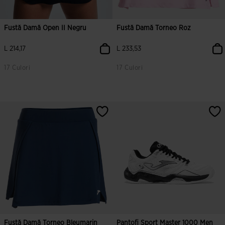
Fustă Damă Open II Negru
Fustă Damă Torneo Roz
L 214,17
L 233,53
17 Culori
17 Culori
5 din 5 evaluări ale clienților
5 din 5 evaluări ale clienților
Fustă Damă Torneo Bleumarin
Pantofi Sport Master 1000 Men