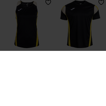
SacoȘă Damă Montreal Negru
Tricou Cu Mânecă Scurtă BărbaȚi
Galben
Montreal Negru Galben
L 183,92
L 179,08
10 Culori
9 Culori