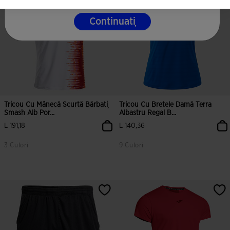
Continuați
Tricou Cu Mânecă Scurtă Bărbați
Tricou Cu Bretele Damă Terra
Smash Alb Por...
Albastru Regal B...
L 191,18
L 140,36
3 Culori
9 Culori
5 din 5 evaluări ale clienților
5 din 5 evaluări ale clienților