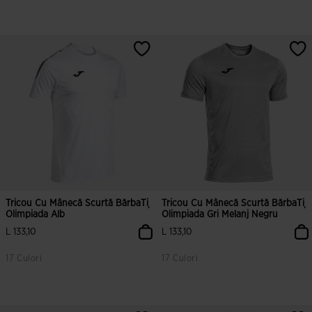
5 din 5 evaluări ale clienților
3,1 din 5 evaluări ale clienților
Tricou Cu Mânecă Scurtă BărbaȚi
Tricou Cu Mânecă Scurtă BărbaȚi
Olimpiada Alb
Olimpiada Gri Melanj Negru
L 133,10
L 133,10
17 Culori
17 Culori