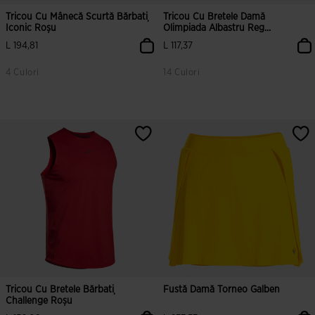
Tricou Cu Mânecă Scurtă Bărbați
Tricou Cu Bretele Damă
Iconic Roșu
Olimpiada Albastru Reg...
L 194,81
L 117,37
4 Culori
14 Culori
4,8 din 5 evaluări ale clienților
5 din 5 evaluări ale clienților
Tricou Cu Bretele Bărbați
Fustă Damă Torneo Galben
Challenge Roșu