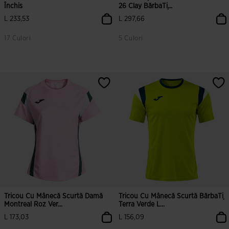
Închis
26 Clay BărbaȚi...
L 233,53
L 297,66
17 Culori
5 Culori
5 din 5 evaluări ale clienților
4,2 din 5 evaluări ale clienților
Tricou Cu Mânecă Scurtă Damă
Tricou Cu Mânecă Scurtă BărbaȚi
Montreal Roz Ver...
Terra Verde L...
L 173,03
L 156,09