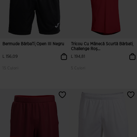
Bermude BărbaȚi Open III Negru
Tricou Cu Mânecă Scurtă Bărbați
Challenge Roș...
L 156,09
L 194,81
15 Culori
5 Culori
5 din 5 evaluări ale clienților
5 din 5 evaluări ale clienților