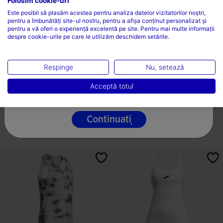
Folosim cookie-uri
ALEGEȚI ȚARA ȘI LIMBA
Este posibil să plasăm acestea pentru analiza datelor vizitatorilor noștri,
pentru a îmbunătăți site-ul nostru, pentru a afișa conținut personalizat și
Țară
pentru a vă oferi o experiență excelentă pe site. Pentru mai multe informații
despre cookie-urile pe care le utilizăm deschidem setările.
România
Limbă
Respinge
Nu, setează
Rochie Damă Smash Albastru
Fustă Damă Challenge Negru
Română
Acceptă totul
L 333,96
L 194,81
4 Culori
4 Culori
Continuați
5 din 5 evaluări ale clienților
3,2 din 5 evaluări ale clienților