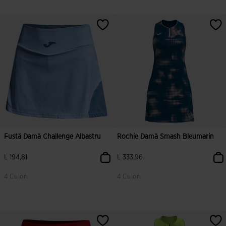
5 din 5 evaluări ale clienților
4,8 din 5 evaluări ale clienților
Fustă Damă Challenge Albastru
Rochie Damă Smash Bleumarin
L 194,81
L 333,96
4 Culori
4 Culori
5 din 5 evaluări ale clienților
4,6 din 5 evaluări ale clienților