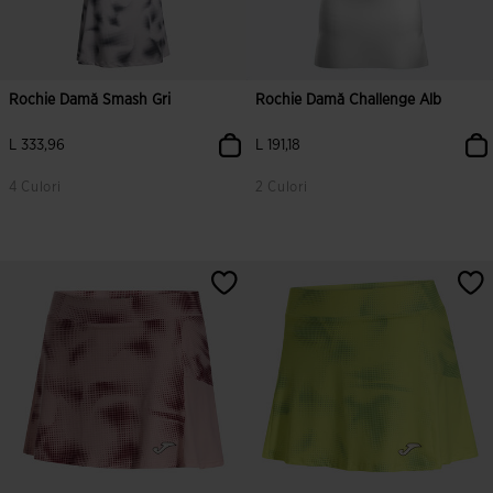
Rochie Damă Smash Gri
Rochie Damă Challenge Alb
L 333,96
L 191,18
4 Culori
2 Culori
4,6 din 5 evaluări ale clienților
5 din 5 evaluări ale clienților