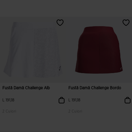
3,2 din 5 evaluări ale clienților
5 din 5 evaluări ale clienților
Fustă Damă Challenge Alb
Fustă Damă Challenge Bordo
L 191,18
L 191,18
2 Culori
2 Culori