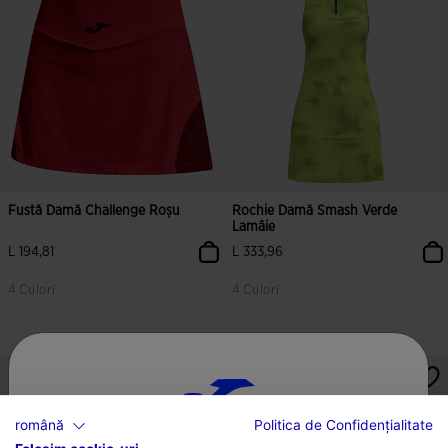
Fustă Damă Challenge Roșu
Rochie Damă Smash Verde
Lamâie
L 194,81
L 333,96
4 Culori
4 Culori
3,1 din 5 evaluări ale clienților
4,2 din 5 evaluări ale clienților
română
Politica de Confidențialitate