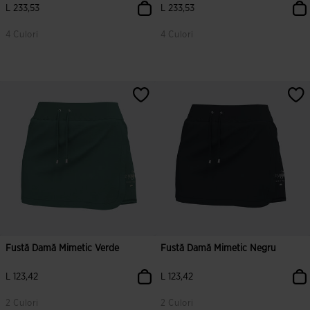
L 233,53
L 233,53
4 Culori
4 Culori
5 din 5 evaluări ale clienților
5 din 5 evaluări ale clienților
Fustă Damă Mimetic Verde
Fustă Damă Mimetic Negru
L 123,42
L 123,42
2 Culori
2 Culori