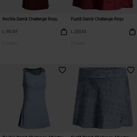
Rochie Damă Challenge Roșu
Fustă Damă Challenge Roșu
L 310,97
L 233,53
3 Culori
3 Culori
5 din 5 evaluări ale clienților
3,4 din 5 evaluări ale clienților