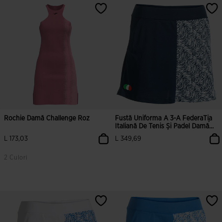
4,3 din 5 evaluări ale clienților
4,1 din 5 evaluări ale clienților
Rochie Damă Challenge Roz
Fustă Uniforma A 3-A FederaȚia
Italiană De Tenis Și Padel Damă
26/27
L 173,03
L 349,69
2 Culori