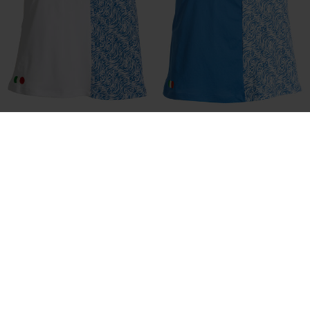
Fustă Uniforma 1 FederaȚia
Fustă Uniforma A 2-A FederaȚia
Italiană De Tenis Și Padel Damă
Italiană De Tenis Și Padel Damă
26/27
26/27
-
-
L 310,97
L 349,69
L 310,97
L 349,69