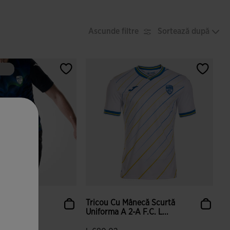
Ascunde filtre
Sortează după
ecă Scurtă
Tricou Cu Mânecă Scurtă
 F.C. L...
Uniforma A 2-A F.C. L...