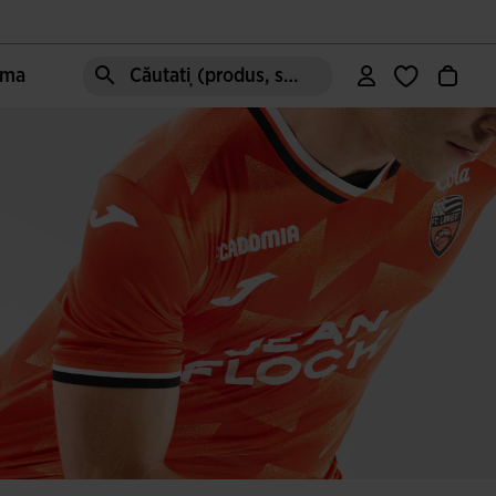
oma
Căutați (produs, stil, zonă, etc.)