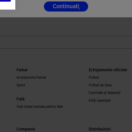
-
-
L 536,03
L 692,12
L 536,03
L 6
Continuați
or
4,8 din 5 evaluări ale clienților
5 din 5 evaluăr
Femei
Echipamente oficiale
Incalaminte Femei
Fotbal
Sport
Fotbal de Sala
Comitete și federații
Fată
Ediții speciale
Vezi toate hainele pentru fete
Companie
Distribuitori