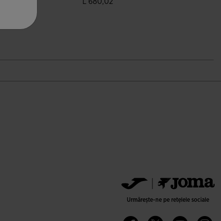
92,12
L 680,02
i ale clienților
3,7 din 5 evaluări ale clienților
Urmărește-ne pe rețelele sociale