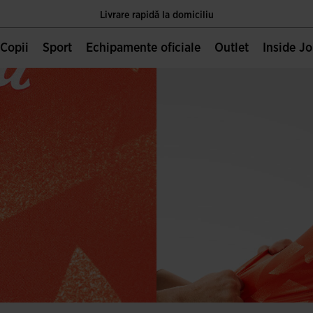
Livrare rapidă la domiciliu
Unica pagină oficială JOMA, deținută de Joma Sport S.A
Copii
Sport
Echipamente oficiale
Outlet
Inside J
Livrare rapidă la domiciliu
Unica pagină oficială JOMA, deținută de Joma Sport S.A
Livrare rapidă la domiciliu