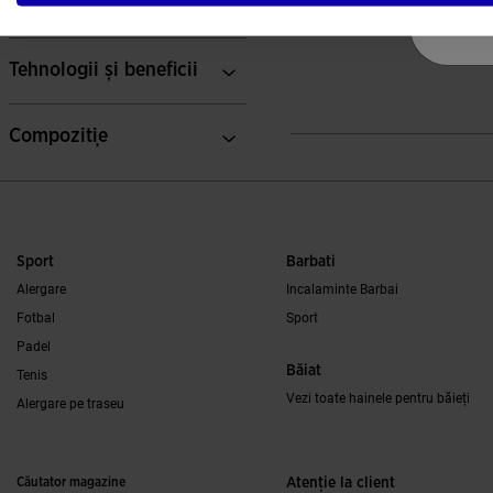
-
Sizes
L 536,03
L 692,12
Tehnologii și beneficii
3,7 din 5 evaluări ale cliențil
Compoziție
Sport
Barbati
Alergare
Incalaminte Barbai
Fotbal
Sport
Padel
Băiat
Tenis
Vezi toate hainele pentru băieți
Alergare pe traseu
Căutator magazine
Atenţie la client