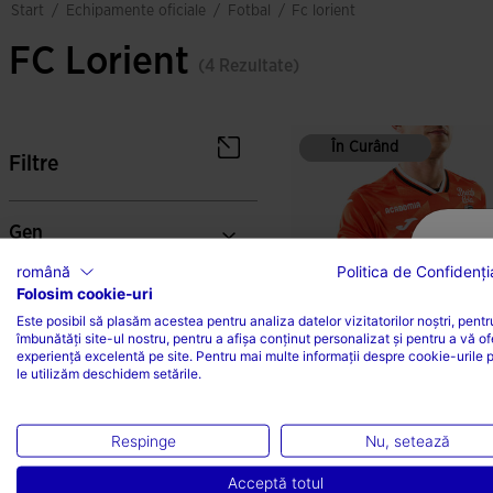
echipamente oficiale
fotbal
start
/
/
/
fc lorient
FC Lorient
(4 Rezultate)
În Curând
În Curând
Filtre
Gen
română
Politica de Confidenția
Folosim cookie-uri
Categorii
Este posibil să plasăm acestea pentru analiza datelor vizitatorilor noștri, pentr
îmbunătăți site-ul nostru, pentru a afișa conținut personalizat și pentru a vă of
experiență excelentă pe site. Pentru mai multe informații despre cookie-urile 
Sport
le utilizăm deschidem setările.
Culori
Tricou Cu Mânecă Scurtă
Respinge
Nu, setează
Uniforma 1 F.C. Lorie...
Acceptă totul