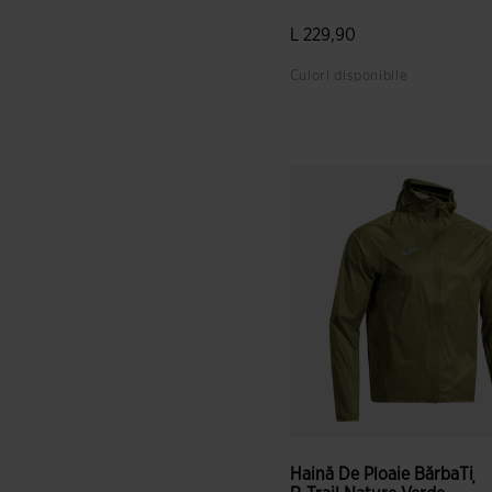
L 229,90
Culori disponibile
4,8 din 5 evaluări ale cliențil
Haină De Ploaie BărbaȚi