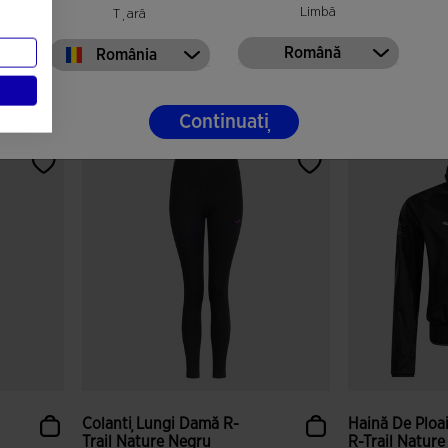
Limbă
Țară
L 358,16
L 358,16
Română
România
Culori disponibile
Culori disponibi
Continuați
or
4,6 din 5 evaluări ale clienților
4,1 din 5 evalu
Colanți Lungi Damă R-
Haină De Ploa
Trail Nature Negru
R-Trail Natur