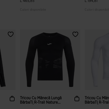
L 465,85
L 194,81
Culori disponibile
Culori disponibi
3,9 din 5 evaluări ale clienților
5 din 5 evaluăr
Tricou Cu Mânecă Lungă
Tricou Cu Mâ
BărbaȚi R-Trail Nature...
BărbaȚi R-Trai