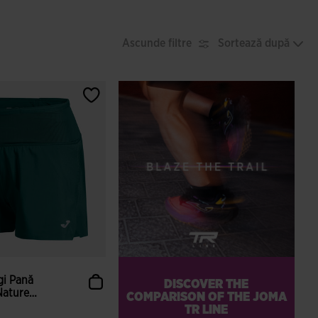
Ascunde filtre
Sortează după
gi Pană
DISCOVER THE
Nature
COMPARISON OF THE JOMA
TR LINE