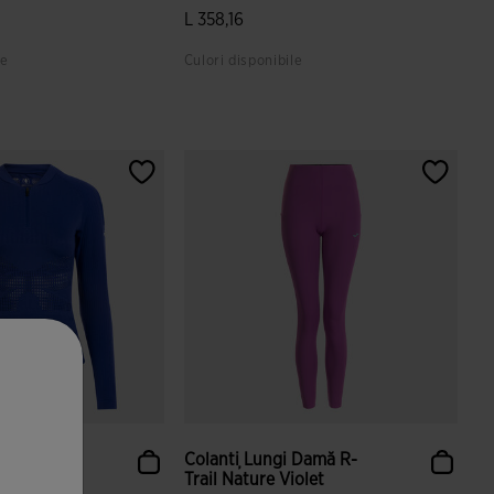
L 358,16
le
Culori disponibile
i ale clienților
4,7 din 5 evaluări ale clienților
R-Trail
Colanți Lungi Damă R-
ru
Trail Nature Violet