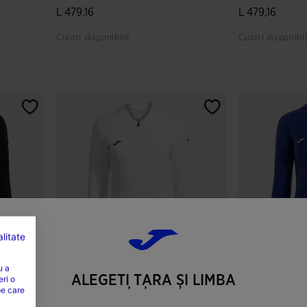
L 479,16
L 479,16
Culori disponibile
Culori disponibi
4,6 din 5 evaluări ale clienților
5 din 5 evaluăr
litate
u a
ALEGEȚI ȚARA ȘI LIMBA
eri o
Hanorac Damă R-Trail
Hanorac Damă 
pe care
Nature Alb
Nature Albast