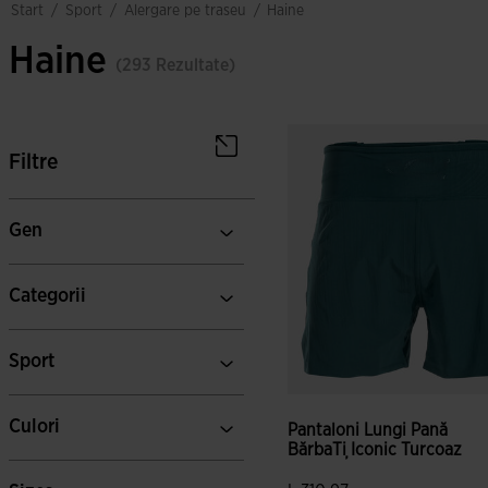
sport
alergare pe traseu
start
/
/
/
haine
Haine
(293 Rezultate)
Filtre
Gen
Categorii
Sport
Culori
Pantaloni Lungi Pană
BărbaȚi Iconic Turcoaz