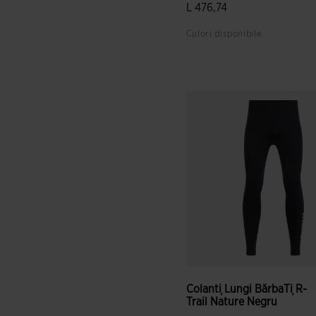
L 476,74
Culori disponibile
4,9 din 5 evaluări ale cliențil
Colanți Lungi BărbaȚi R-
Trail Nature Negru