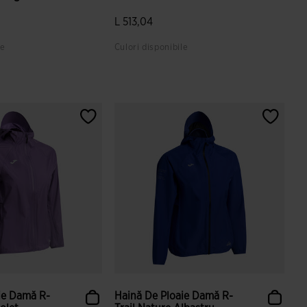
L 513,04
le
Culori disponibile
i ale clienților
5 din 5 evaluări ale clienților
ie Damă R-
Haină De Ploaie Damă R-