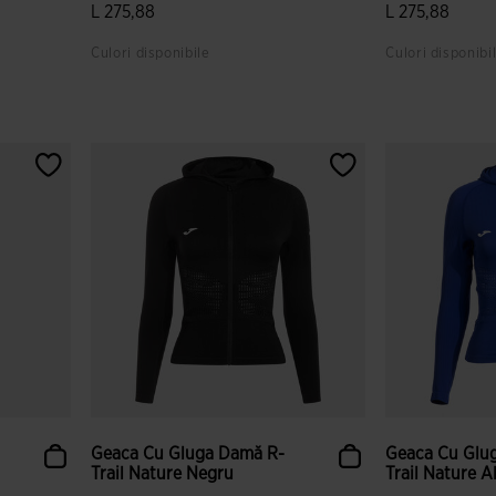
L 275,88
L 275,88
Culori disponibile
Culori disponibi
or
4,4 din 5 evaluări ale clienților
5 din 5 evaluăr
Geaca Cu Gluga Damă R-
Geaca Cu Glu
Trail Nature Negru
Trail Nature A