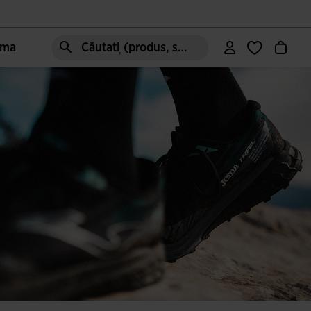
oma
Căutați (produs, stil, zonă, etc.)