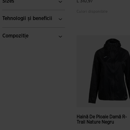
Sizes
L 310,97
Culori disponibile
Tehnologii și beneficii
5 din 5 evaluări ale clienților
Compoziție
Haină De Ploaie Damă R-
Trail Nature Negru