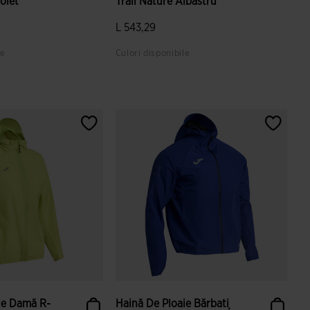
iolet
Trail Nature Albastru
L 543,29
le
Culori disponibile
ări ale clienților
3,3 din 5 evaluări ale clienților
ie Damă R-
Haină De Ploaie Bărbați