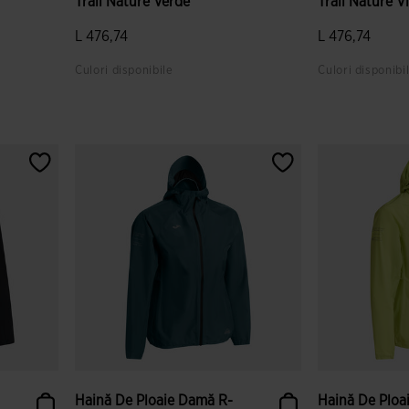
Trail Nature Verde
Trail Nature V
L 476,74
L 476,74
Culori disponibile
Culori disponibi
or
5 din 5 evaluări ale clienților
4,4 din 5 evalu
Haină De Ploaie Damă R-
Haină De Ploa