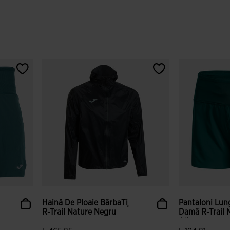
Haină De Ploaie BărbaȚi
Pantaloni Lun
R-Trail Nature Negru
Damă R-Trail 
Alba...