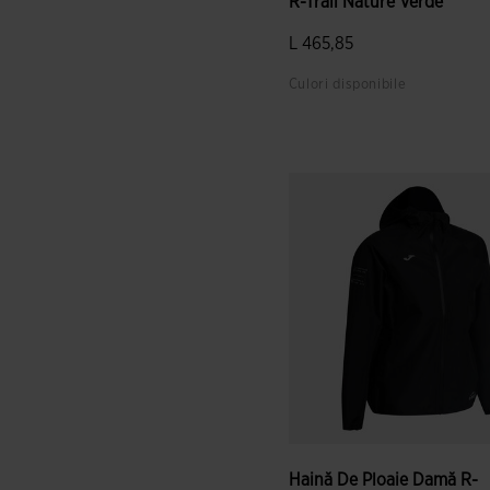
R-Trail Nature Verde
L 465,85
Culori disponibile
4,9 din 5 evaluări ale cliențil
Haină De Ploaie Damă R-