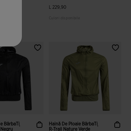
L 229,90
le
Culori disponibile
ări ale clienților
5 din 5 evaluări ale clienților
ie BărbaȚi
Haină De Ploaie BărbaȚi
e Negru
R-Trail Nature Verde