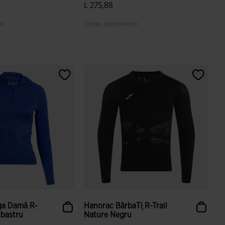
L 275,88
le
Culori disponibile
i ale clienților
5 din 5 evaluări ale clienților
ga Damă R-
Hanorac BărbaȚi R-Trail
lbastru
Nature Negru