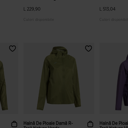
L 229,90
L 513,04
Culori disponibile
Culori disponibi
or
5 din 5 evaluări ale clienților
5 din 5 evaluăr
Haină De Ploaie Damă R-
Haină De Ploa