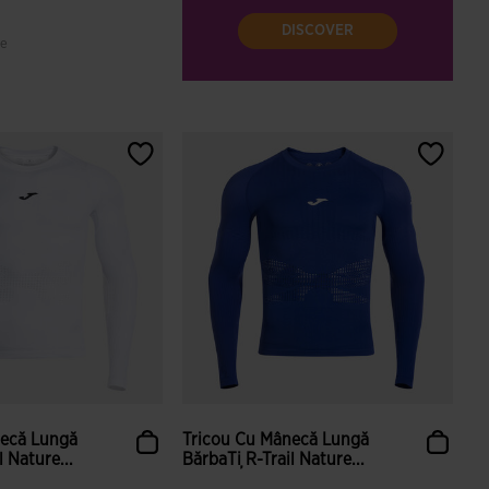
DISCOVER
le
i ale clienților
necă Lungă
Tricou Cu Mânecă Lungă
l Nature...
BărbaȚi R-Trail Nature...