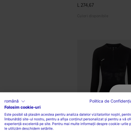
L 274,67
Culori disponibile
4 din 5 evaluări ale clienților
română
Politica de Confidenția
Folosim cookie-uri
Este posibil să plasăm acestea pentru analiza datelor vizitatorilor noștri, pentr
îmbunătăți site-ul nostru, pentru a afișa conținut personalizat și pentru a vă of
Hanorac Damă R-Trail
experiență excelentă pe site. Pentru mai multe informații despre cookie-urile 
Nature Negru
le utilizăm deschidem setările.