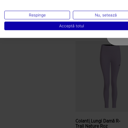
L 358,16
Respinge
Nu, setează
Culori disponibile
Acceptă totul
3,5 din 5 evaluări ale cliențil
Colanți Lungi Damă R-
Trail Nature Roz