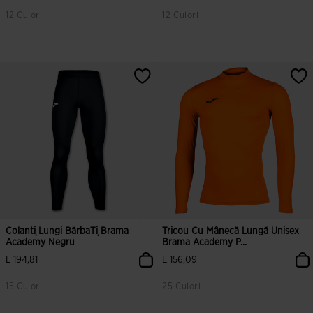
12 Culori
12 Culori
Colanți Lungi BărbaȚi Brama
Tricou Cu Mânecă Lungă Unisex
Academy Negru
Brama Academy P...
L 194,81
L 156,09
15 Culori
25 Culori