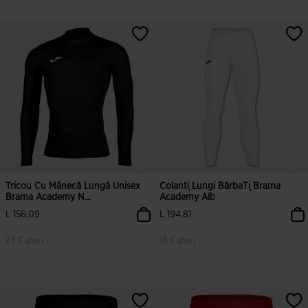
Tricou Cu Mânecă Lungă Unisex
Colanți Lungi BărbaȚi Brama
Brama Academy N...
Academy Alb
L 156,09
L 194,81
25 Culori
15 Culori