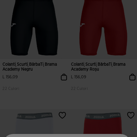
Colanți Scurți BărbaȚi Brama
Colanți Scurți BărbaȚi Brama
Academy Negru
Academy Roșu
L 156,09
L 156,09
22 Culori
22 Culori