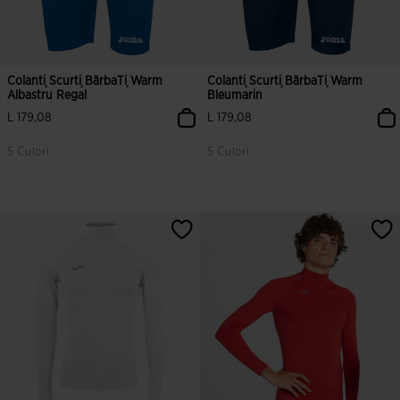
Colanți Scurți BărbaȚi Warm
Colanți Scurți BărbaȚi Warm
Albastru Regal
Bleumarin
L 179,08
L 179,08
5 Culori
5 Culori