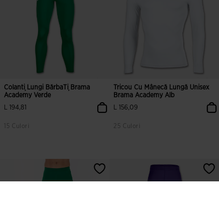
Colanți Lungi BărbaȚi Brama
Tricou Cu Mânecă Lungă Unisex
Academy Verde
Brama Academy Alb
L 194,81
L 156,09
15 Culori
25 Culori