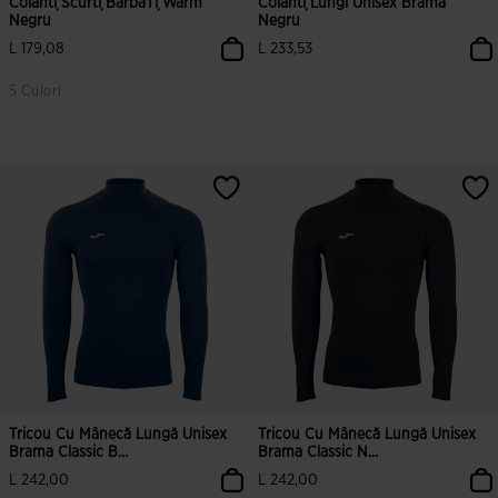
Colanți Scurți BărbaȚi Warm
Colanți Lungi Unisex Brama
Negru
Negru
L 179,08
L 233,53
5 Culori
Tricou Cu Mânecă Lungă Unisex
Tricou Cu Mânecă Lungă Unisex
Brama Classic B...
Brama Classic N...
L 242,00
L 242,00