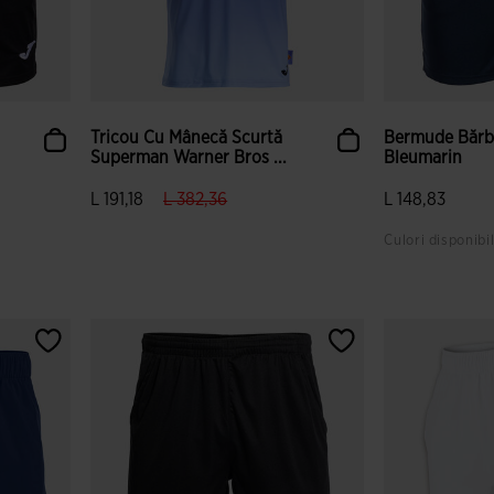
Tricou Cu Mânecă Scurtă
Bermude Bărb
Superman Warner Bros ...
Bleumarin
label.price.reduced.from
label.price.to
L 191,18
L 382,36
L 148,83
Culori disponibi