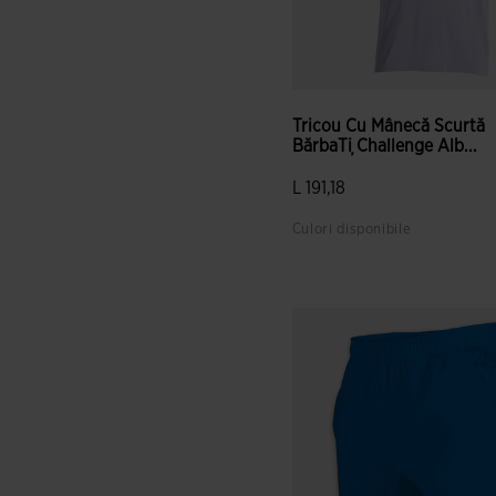
Tricou Cu Mânecă Scurtă
BărbaȚi Challenge Alb...
L 191,18
Culori disponibile