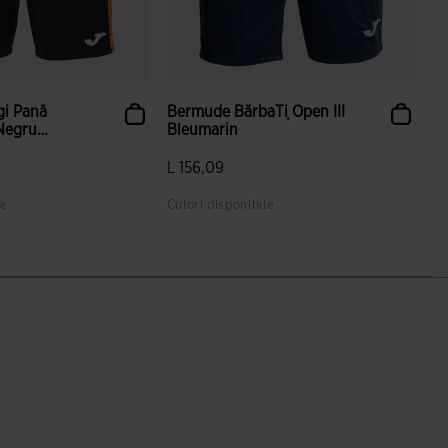
gi Pană
Bermude BărbaȚi Open III
Negru
Bleumarin
L 156,09
le
Culori disponibile