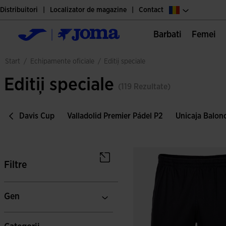
Distribuitori
Localizator de magazine
Contact
Barbati
Femei
echipamente oficiale
start
/
/
ediții speciale
Ediții speciale
(119 Rezultate)
ri
Davis Cup
Valladolid Premier Pádel P2
Unicaja Balon
Filtre
Gen