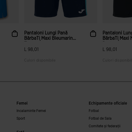
Pantaloni Lungi Pană
Pantaloni Lun
BărbaȚi Maxi Bleumarin
BărbaȚi Maxi 
T...
Porto...
L 98,01
L 98,01
Culori disponibile
Culori disponibi
Femei
Echipamente oficiale
Incalaminte Femei
Fotbal
Sport
Fotbal de Sala
Comitete și federații