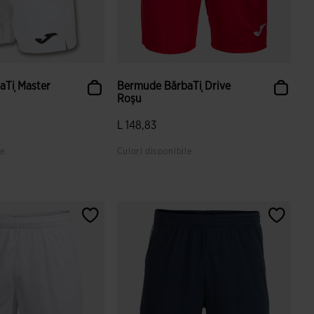
aȚi Master
Bermude BărbaȚi Drive
Roșu
L 148,83
le
Culori disponibile