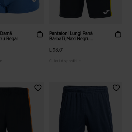
i Damă
Pantaloni Lungi Pană
tru Regal
BărbaȚi Maxi Negru
Galbe...
L 98,01
le
Culori disponibile