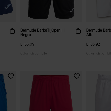
Bermude BărbaȚi Open III
Bermude Bărb
Negru
Alb
uced.from
ce.to
L 156,09
L 183,92
Culori disponibile
Culori disponibi