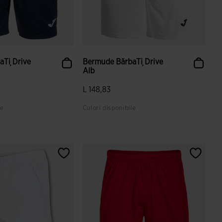
aȚi Drive
Bermude BărbaȚi Drive
Alb
L 148,83
le
Culori disponibile