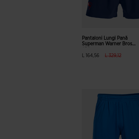
Pantaloni Lungi Pană
Superman Warner Bros
25/...
label.price.red
label.pri
L 164,56
L 329,12