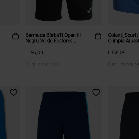
Bermude BărbaȚi Open III
Colanți Scurț
Negru Verde Fosfores...
Olimpia Albas
L 156,09
L 156,09
Culori disponibile
Culori disponibi