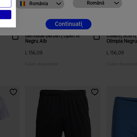
Română
România
Continuați
Bermude BărbaȚi Open III
Colanți Scurț
Negru Alb
Olimpia Negr
L 156,09
L 156,09
Culori disponibile
Culori disponibi