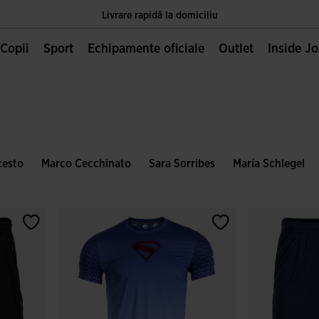
Livrare rapidă la domiciliu
Unica pagină oficială JOMA, deținută de Joma Sport S.A
Copii
Sport
Echipamente oficiale
Outlet
Inside J
Livrare rapidă la domiciliu
Unica pagină oficială JOMA, deținută de Joma Sport S.A
Livrare rapidă la domiciliu
cesto
Marco Cecchinato
Sara Sorribes
María Schlegel