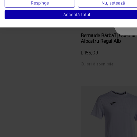
Respinge
Nu, setează
Acceptă totul
Bermude BărbaȚi Open III
Albastru Regal Alb
L 156,09
Culori disponibile