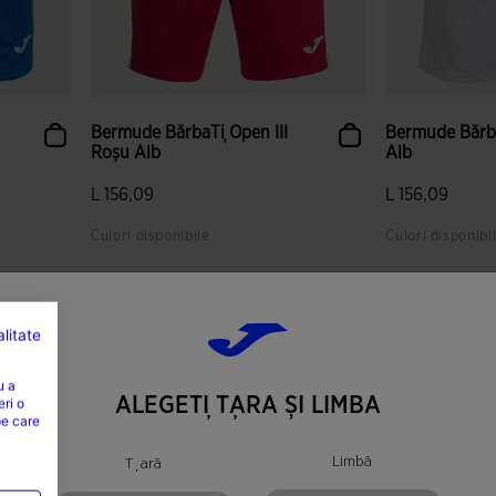
Bermude BărbaȚi Open III
Bermude Bărba
Roșu Alb
Alb
L 156,09
L 156,09
Culori disponibile
Culori disponibi
litate
u a
ALEGEȚI ȚARA ȘI LIMBA
eri o
pe care
Limbă
Țară