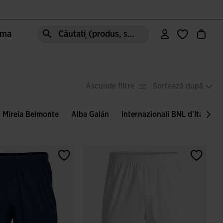
oma
Căutați (produs, stil, zonă, etc.)
Ascunde filtre
Sortează după
Mireia Belmonte
Alba Galán
Internazionali BNL d'Italia