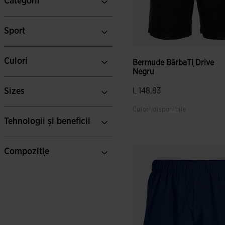
Categorii
Sport
Culori
Bermude BărbaȚi Drive
Negru
Sizes
L 148,83
Culori disponibile
Tehnologii și beneficii
Compoziție