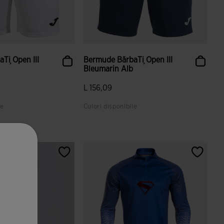
Ți Open III
Bermude BărbaȚi Open III
Bleumarin Alb
L 156,09
le
Culori disponibile