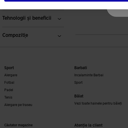
-
Sizes
L 410,19
L 854,26
Tehnologii și beneficii
5 din 5 evaluări ale clienților
Compoziție
Sport
Barbati
Alergare
Incalaminte Barbai
Fotbal
Sport
Padel
Băiat
Tenis
Vezi toate hainele pentru băieți
Alergare pe traseu
Căutator magazine
Atenţie la client