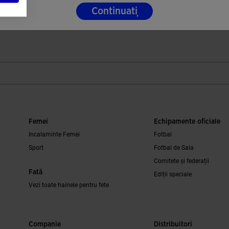
-
L 1.940,84
L 410,19
L 8
Continuați
5 din 5 evaluări ale clienților
3,2 din 5 evalu
Femei
Echipamente oficiale
Incalaminte Femei
Fotbal
Sport
Fotbal de Sala
Comitete și federații
Fată
Ediții speciale
Vezi toate hainele pentru fete
Companie
Distribuitori