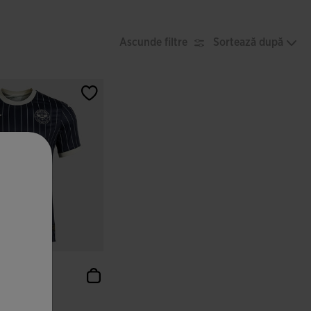
Ascunde filtre
Sortează după
ecă Scurtă
 Brentf...