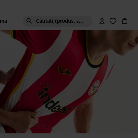
oma
Căutați (produs, stil, zonă, etc.)