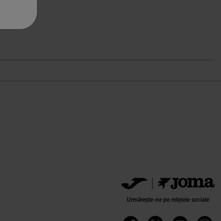
54,26
ări ale clienților
Urmărește-ne pe rețelele sociale