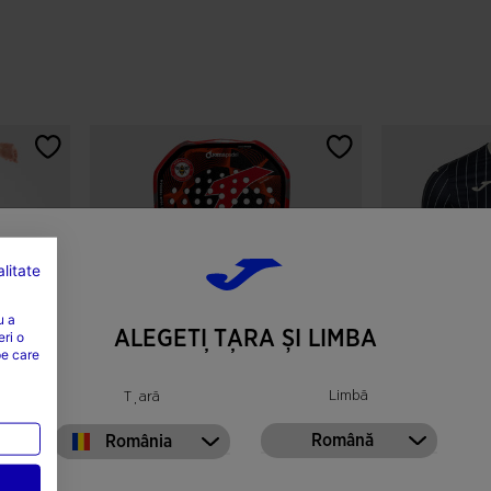
litate
u a
ALEGEȚI ȚARA ȘI LIMBA
eri o
pe care
Limbă
Țară
Racheta De Padel Replică
Tricou Cu Mân
Română
România
Brentford FC 26/27
Uniforma A 2-A