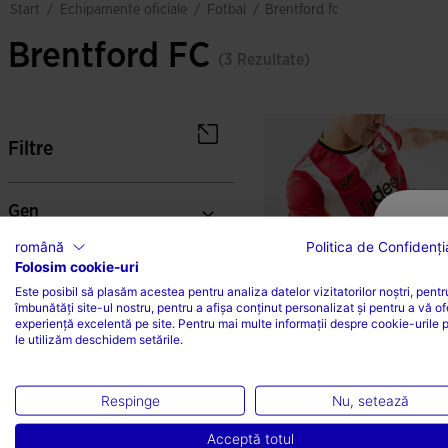
echipamente oficiale
fotbal
start
/
/
/
brentford fc
Brentford FC
(3 Rezultate)
Filtre
Gen
română
Politica de Confidenția
Folosim cookie-uri
Categorii
Este posibil să plasăm acestea pentru analiza datelor vizitatorilor noștri, pentr
îmbunătăți site-ul nostru, pentru a afișa conținut personalizat și pentru a vă of
experiență excelentă pe site. Pentru mai multe informații despre cookie-urile 
Sport
le utilizăm deschidem setările.
Culori
Tricou Cu Mânecă Scurtă
Respinge
Nu, setează
Uniforma 1 Brentford ...
Acceptă totul