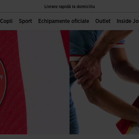
Livrare rapidă la domiciliu
Unica pagină oficială JOMA, deținută de Joma Sport S.A
Copii
Sport
Echipamente oficiale
Outlet
Inside J
Livrare rapidă la domiciliu
Unica pagină oficială JOMA, deținută de Joma Sport S.A
Livrare rapidă la domiciliu