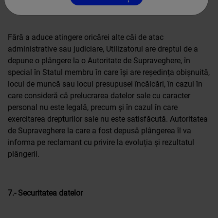
Fără a aduce atingere oricărei alte căi de atac
administrative sau judiciare, Utilizatorul are dreptul de a
depune o plângere la o Autoritate de Supraveghere, în
special în Statul membru în care își are reședința obișnuită,
locul de muncă sau locul presupusei încălcări, în cazul în
care consideră că prelucrarea datelor sale cu caracter
personal nu este legală, precum și în cazul în care
exercitarea drepturilor sale nu este satisfăcută. Autoritatea
de Supraveghere la care a fost depusă plângerea îl va
informa pe reclamant cu privire la evoluția și rezultatul
plângerii.
7.- Securitatea datelor