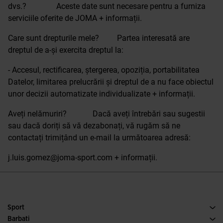
dvs.? Aceste date sunt necesare pentru a furniza
serviciile oferite de JOMA + informații.
Care sunt drepturile mele? Partea interesată are
dreptul de a-și exercita dreptul la:
- Accesul, rectificarea, ștergerea, opoziția, portabilitatea
Datelor, limitarea prelucrării și dreptul de a nu face obiectul
unor decizii automatizate individualizate + informații.
Aveți nelămuriri? Dacă aveți întrebări sau sugestii
sau dacă doriți să vă dezabonați, vă rugăm să ne
contactați trimițând un e-mail la următoarea adresă:
j.luis.gomez@joma-sport.com + informații.
Sport
Alergare
Barbati