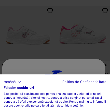
3,5 din 5 evaluări ale clienților
4,3 din 5 evaluări ale clienților
Pantofi Sport Casual W.Harvard Jr
Pantofi Sport Casual W.Play Jr 26
26 Junior R...
Junior Fucs...
L 212,96
L 212,96
română
Politica de Confidențialitate
8 Culori
6 Culori
Folosim cookie-uri
ALEGEȚI ȚARA ȘI LIMBA
Este posibil să plasăm acestea pentru analiza datelor vizitatorilor noștri,
pentru a îmbunătăți site-ul nostru, pentru a afișa conținut personalizat și
Țară
pentru a vă oferi o experiență excelentă pe site. Pentru mai multe informații
5 din 5 evaluări ale clienților
3,2 din 5 evaluări ale clienților
despre cookie-urile pe care le utilizăm deschidem setările.
România