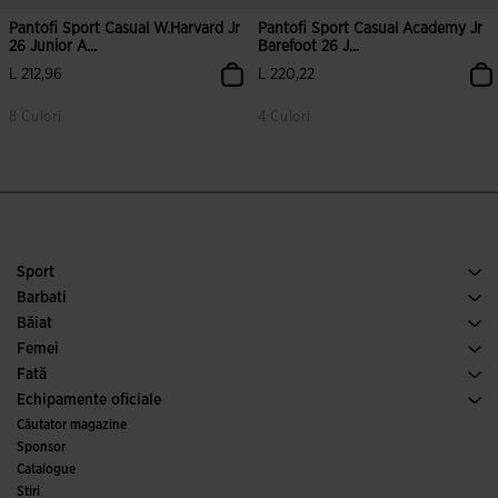
Pantofi Sport Casual W.Harvard Jr
Pantofi Sport Casual Academy Jr
26 Junior A...
Barefoot 26 J...
L 212,96
L 220,22
8 Culori
4 Culori
3,2 din 5 evaluări ale clienților
4,3 din 5 evaluări ale clienților
Sport
Alergare
Barbati
Fotbal
Incalaminte Barbai
Băiat
Padel
Sport
Vezi toate hainele pentru băieți
Femei
Tenis
Incalaminte Femei
Fată
Alergare pe traseu
Sport
Vezi toate hainele pentru fete
Echipamente oficiale
Fotbal
Căutator magazine
Fotbal de Sala
Sponsor
Comitete și federații
Catalogue
Ediții speciale
Stiri