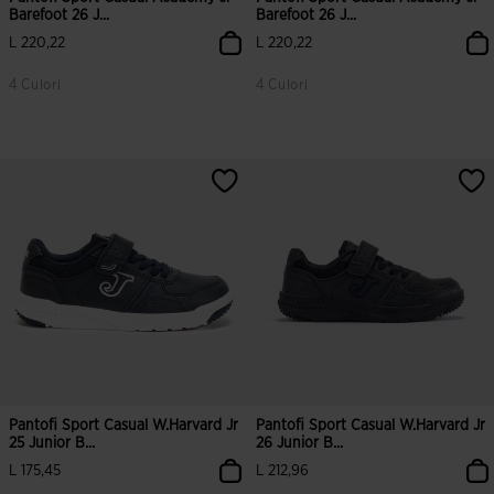
Barefoot 26 J...
Barefoot 26 J...
L 220,22
L 220,22
4 Culori
4 Culori
5 din 5 evaluări ale clienților
3,8 din 5 evaluări ale clienților
Pantofi Sport Casual W.Harvard Jr
Pantofi Sport Casual W.Harvard Jr
25 Junior B...
26 Junior B...
L 175,45
L 212,96