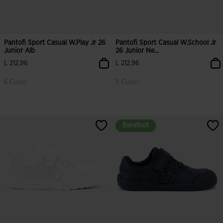
Pantofi Sport Casual W.Play Jr 26
Pantofi Sport Casual W.School Jr
Junior Alb
26 Junior Ne...
L 212,96
L 212,96
6 Culori
5 Culori
4,6 din 5 evaluări ale clienților
5 din 5 evaluări ale clienților
Barefoot
Barefoot