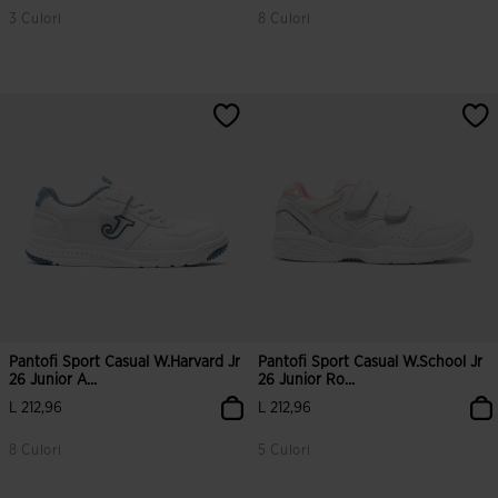
3 Culori
8 Culori
3,5 din 5 evaluări ale clienților
4,3 din 5 evaluări ale clienților
Pantofi Sport Casual W.Harvard Jr
Pantofi Sport Casual W.School Jr
26 Junior A...
26 Junior Ro...
L 212,96
L 212,96
8 Culori
5 Culori