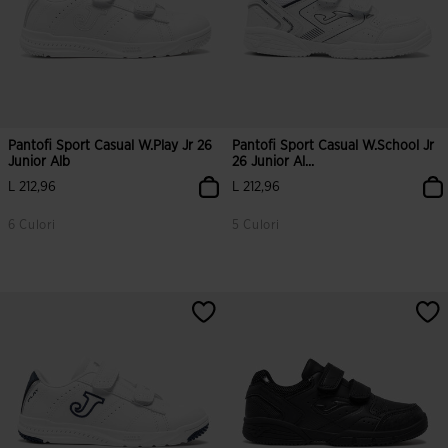
Pantofi Sport Casual W.Play Jr 26
Pantofi Sport Casual W.School Jr
Junior Alb
26 Junior Al...
L 212,96
L 212,96
6 Culori
5 Culori
4,3 din 5 evaluări ale clienților
5 din 5 evaluări ale clienților