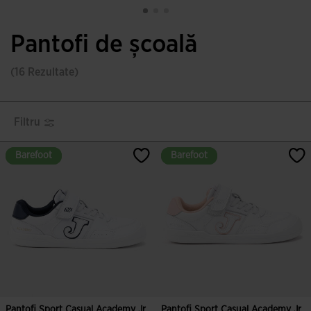
Pantofi de școală
(16 Rezultate)
Filtru
Barefoot
Barefoot
Barefoot
Barefoot
Pantofi Sport Casual Academy Jr
Pantofi Sport Casual Academy Jr