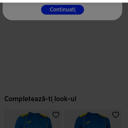
Continuați
Completează-ți look-ul