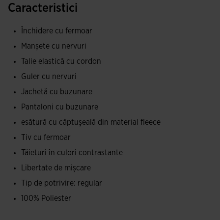
Caracteristici
pentru a-?i pastra obiectele esen?iale. Este confec?ionata
cu banda reiata la guler, tiv ?i man?ete, ceea ce permite o
Închidere cu fermoar
fixare perfecta pentru a izola de frig. Prezinta un design
Manșete cu nervuri
caracterizat de cusaturi contrastante de culoare în zona
Talie elastică cu cordon
umerilor, pe partea frontala superioara ?i la bordurile
laterale.
Guler cu nervuri
Jachetă cu buzunare
Pantalonii au talie elastica reglabila cu ?nur ?i buzunare
Pantaloni cu buzunare
laterale cu fermoare. Astfel, fotbalistul va putea pastra ?i
esătură cu căptușeală din material fleece
transporta confortabil obiectele personale, cum ar fi
telefonul sau cheile, fara grija pierderii lor. De asemenea, au
Tiv cu fermoar
fermoare la tiv pentru a îmbraca ?i dezbraca rapid ?i u?or.
Tăieturi în culori contrastante
Designul este simplu, cu o singura banda de contrast
Libertate de mișcare
lateral.
Tip de potrivire: regular
Treningul este realizat dintr-o ?esatura moale, confortabila
100% Poliester
?i rezistenta la frecare ?i spalari. Ambele piese au fleece la