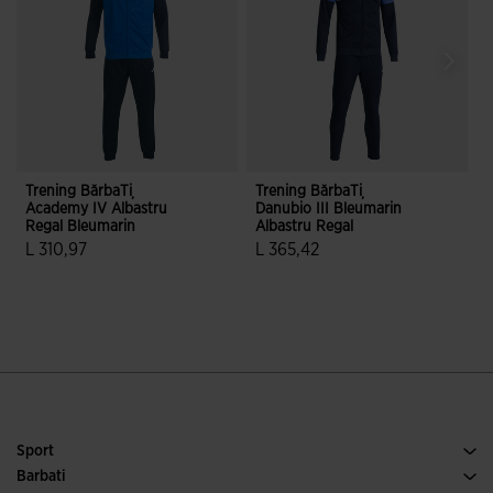
Trening BărbaȚi
Trening BărbaȚi
T
Academy IV Albastru
Danubio III Bleumarin
D
Regal Bleumarin
Albastru Regal
G
L 310,97
L 365,42
4,2 din 5 evaluări ale clienților
4,9 din 5 evaluări ale clienților
Sport
Alergare
Barbati