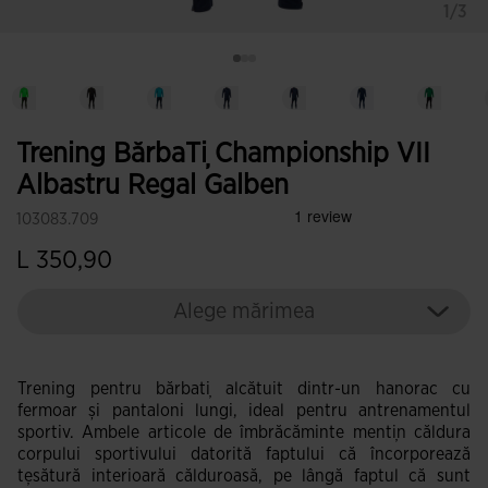
1/3
Trening BărbaȚi Championship VII
Albastru Regal Galben
103083.709
L 350,90
Alege mărimea
Trening pentru bărbați alcătuit dintr-un hanorac cu
fermoar și pantaloni lungi, ideal pentru antrenamentul
sportiv. Ambele articole de îmbrăcăminte mențin căldura
corpului sportivului datorită faptului că încorporează
țesătură interioară călduroasă, pe lângă faptul că sunt