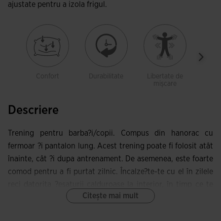
ajustate pentru a izola frigul.
Confort
Durabilitate
Libertate de
Cu b
mișcare
Descriere
Trening pentru barba?i/copii. Compus din hanorac cu
fermoar ?i pantalon lung. Acest trening poate fi folosit atât
înainte, cât ?i dupa antrenament. De asemenea, este foarte
comod pentru a fi purtat zilnic. Încalze?te-te cu el în zilele
reci datorita ?esaturii calduroase la interior, în timp ce te
Citește mai mult
mi?ti în deplina libertate.
Geaca este deschisa cu fermoar ?i are buzunare laterale