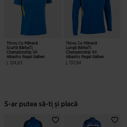
Tricou Cu Mânecă
Tricou Cu Mânecă
H
Scurtă BărbaȚi
Lungă BărbaȚi
C
Championship VII
Championship VII
A
Albastru Regal Galben
Albastru Regal Galben
L 124,63
L 137,94
3,8 din 5 evaluări ale clienților
3,5 din 5 evaluări ale clienților
S-ar putea să-ți și placă