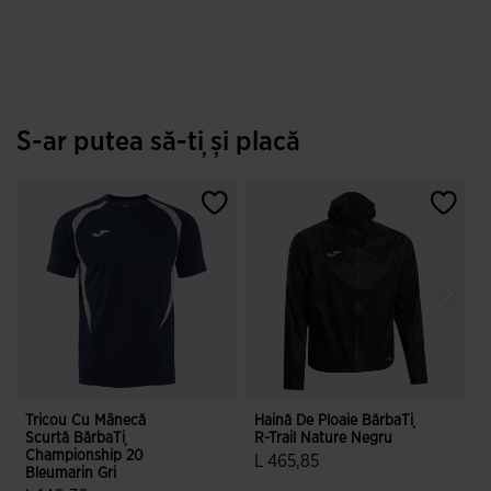
5 din 5 evaluări ale clienților
S-ar putea să-ți și placă
Tricou Cu Mânecă
Haină De Ploaie BărbaȚi
T
Scurtă BărbaȚi
R-Trail Nature Negru
S
Championship 20
I
L 465,85
Bleumarin Gri
L
3,9 din 5 evaluări ale clienților