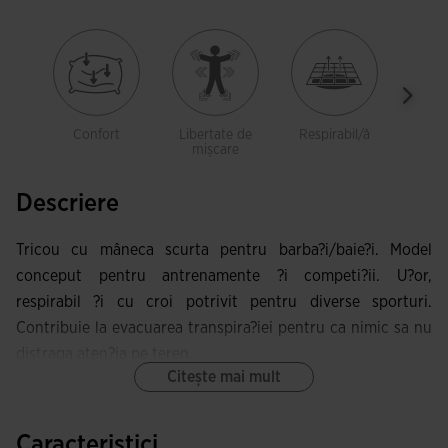
Confort
Libertate de
Respirabil/ă
Leje
mișcare
Descriere
Tricou cu mâneca scurta pentru barba?i/baie?i. Model
conceput pentru antrenamente ?i competi?ii. U?or,
respirabil ?i cu croi potrivit pentru diverse sporturi.
Contribuie la evacuarea transpira?iei pentru ca nimic sa nu
distraga aten?ia pe teren.
Citește mai mult
Acest tricou are guler rotund ?i cusaturi devansate în
partea frontala, care ofera o excelenta libertate de mi?care
Caracteristici