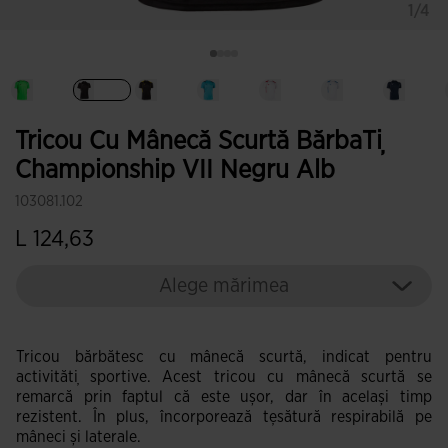
1/4
Selectat
Tricou Cu Mânecă Scurtă BărbaȚi
Championship VII Negru Alb
103081.102
L 124,63
Alege mărimea
Tricou bărbătesc cu mânecă scurtă, indicat pentru
activități sportive. Acest tricou cu mânecă scurtă se
remarcă prin faptul că este ușor, dar în același timp
rezistent. În plus, încorporează țesătură respirabilă pe
mâneci și laterale.