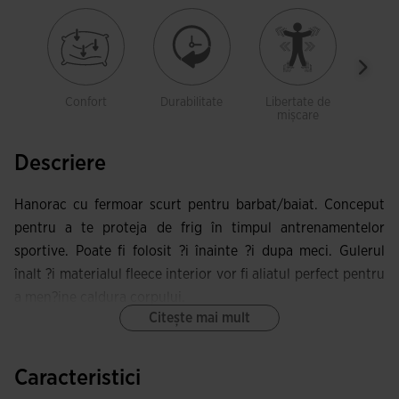
Confort
Durabilitate
Libertate de
Mol
mișcare
Descriere
Hanorac cu fermoar scurt pentru barbat/baiat. Conceput
pentru a te proteja de frig în timpul antrenamentelor
sportive. Poate fi folosit ?i înainte ?i dupa meci. Gulerul
înalt ?i materialul fleece interior vor fi aliatul perfect pentru
a men?ine caldura corpului.
Citește mai mult
Acest hanorac cu guler înalt are fermoar scurt ?i glisor
protejat de o piesa textila pentru a evita frecarea cu gâtul.
Caracteristici
De asemenea, prezinta cusaturi avansate în partea frontala