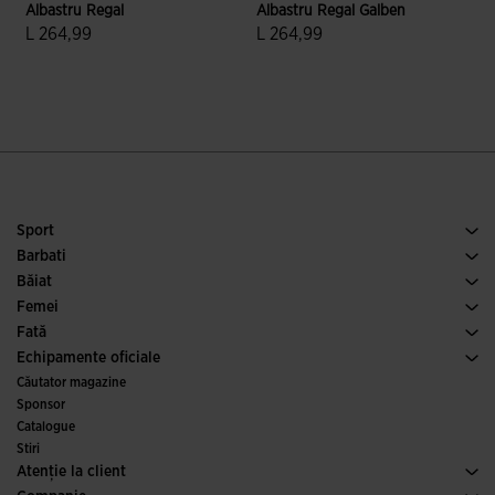
Albastru Regal
Albastru Regal Galben
G
L 264,99
L 264,99
5 din 5 evaluări ale clienților
5 din 5 evaluări ale clienților
Sport
Alergare
Barbati
Fotbal
Incalaminte Barbai
Băiat
Padel
Sport
Vezi toate hainele pentru băieți
Femei
Tenis
Incalaminte Femei
Fată
Alergare pe traseu
Sport
Vezi toate hainele pentru fete
Echipamente oficiale
Fotbal
Căutator magazine
Fotbal de Sala
Sponsor
Comitete și federații
Catalogue
Ediții speciale
Stiri
Atenţie la client