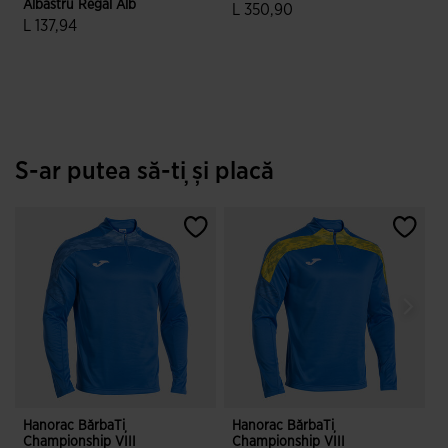
Albastru Regal Alb
A
L 350,90
L 137,94
L
4,3 din 5 evaluări ale clienților
5 din 5 evaluări ale clienților
S-ar putea să-ți și placă
Hanorac BărbaȚi
Hanorac BărbaȚi
H
Championship VIII
Championship VIII
C