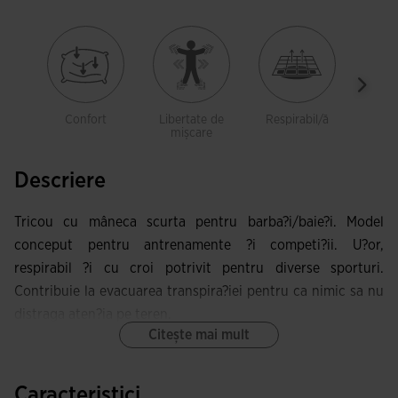
Confort
Libertate de
Respirabil/ă
Leje
mișcare
Descriere
Tricou cu mâneca scurta pentru barba?i/baie?i. Model
conceput pentru antrenamente ?i competi?ii. U?or,
respirabil ?i cu croi potrivit pentru diverse sporturi.
Contribuie la evacuarea transpira?iei pentru ca nimic sa nu
distraga aten?ia pe teren.
Citește mai mult
Acest tricou are guler rotund ?i cusaturi devansate în
partea frontala, care ofera o excelenta libertate de mi?care
Caracteristici