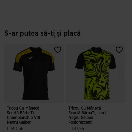
S-ar putea să-ți și placă
Tricou Cu Mânecă
Tricou Cu Mânecă
T
Scurtă BărbaȚi
Scurtă BărbaȚi Lion II
S
Championship VIII
Negru Galben
G
Negru Galben
Fosforescent
L
L 140,36
L 187,55