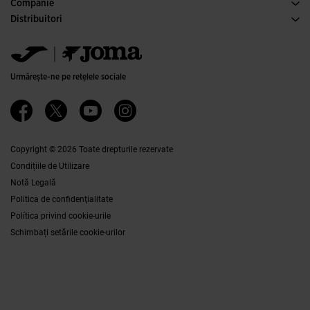
Condiţii de Cumpărare
Companie
Transport și Livrare
Istorie
Distribuitori
Returul
Codul de Conduită
Depozite de distribuţie
Ghid de mărimi
Canal etic
Jomanet
FAQs
Politica de calitate și de mediu
Zona de marketing
Contactaţi
Carieră
Contactaţi
Urmărește-ne pe rețelele sociale
Ethics Channel
Affiliates
Copyright © 2026 Toate drepturile rezervate
Condițiile de Utilizare
Notă Legală
Politica de confidenţialitate
Política privind cookie-urile
Schimbați setările cookie-urilor