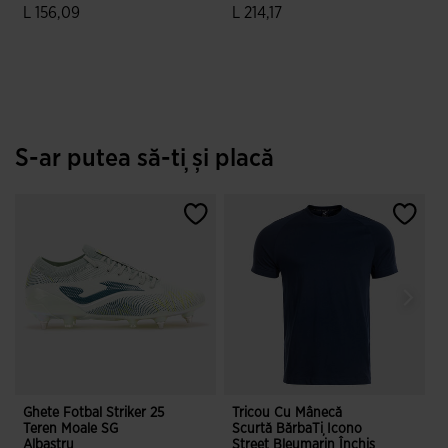
L 156,09
L 214,17
4,3 din 5 evaluări ale clienților
4,4 din 5 evaluări ale clienților
S-ar putea să-ți și placă
Ghete Fotbal Striker 25
Tricou Cu Mânecă
P
Teren Moale SG
Scurtă BărbaȚi Icono
D
Albastru
Street Bleumarin Închis
2