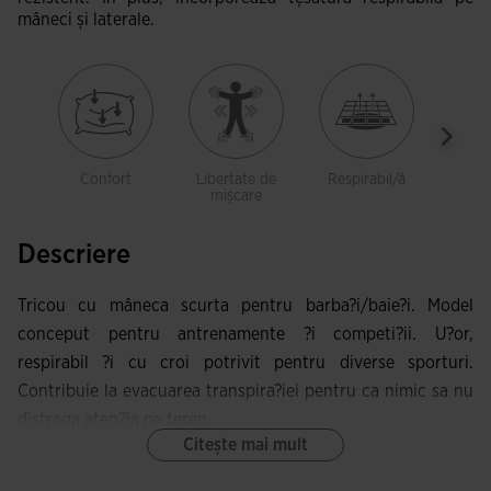
mâneci și laterale.
Confort
Libertate de
Respirabil/ă
Leje
mișcare
Descriere
Tricou cu mâneca scurta pentru barba?i/baie?i. Model
conceput pentru antrenamente ?i competi?ii. U?or,
respirabil ?i cu croi potrivit pentru diverse sporturi.
Contribuie la evacuarea transpira?iei pentru ca nimic sa nu
distraga aten?ia pe teren.
Citește mai mult
Acest tricou are guler rotund ?i cusaturi devansate în