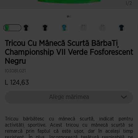
1/2
Selectat
Tricou Cu Mânecă Scurtă BărbaȚi
Championship VII Verde Fosforescent
Negru
103081.021
L 124,63
Alege mărimea
Tricou bărbătesc cu mânecă scurtă, indicat pentru
activități sportive. Acest tricou cu mânecă scurtă se
remarcă prin faptul că este ușor, dar în același timp
rezistent. În plus, încorporează țesătură respirabilă pe