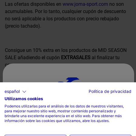
Las ofertas disponibles en
www.joma-sport.com
no son
acumulables. Por lo tanto, cualquier cupón de descuento
no será aplicable a los productos con precio rebajado
(precio tachado).
Consigue un 10% extra en los productos de MID SEASON
SALE añadiendo el cupón
EXTRASALES
al finalizar tu
compra.
La promoción es exclusiva en la web oficial de JOMA
español
Política de privacidad
SPORT y se reserva el derecho a anularla o modificarla.
Utilizamos cookies
Selecciona tu país e idioma
Podemos utilizarlas para el análisis de los datos de nuestros visitantes,
para mejorar nuestro sitio web, mostrar contenido personalizado y
País
VER PRODUCTOS
brindarle una excelente experiencia en el sitio web. Para obtener más
información sobre las cookies que utilizamos, abre los ajustes.
España