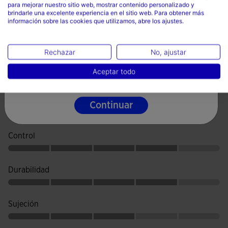
La estructura trasera está reforzada con un contrafuerte
para mejorar nuestro sitio web, mostrar contenido personalizado y
País
brindarle una excelente experiencia en el sitio web. Para obtener más
EXO COUNTER. Esta pieza mejora la estabilidad en los
información sobre las cookies que utilizamos, abre los ajustes.
Información técnica
España
cambios de dirección.
Idioma
Terreno: césped natural semiseco y duro (FG)
La suela elaborada con fibra sintética otorga tracción,
Rechazar
No, ajustar
estabilidad y control de los movimientos sobre superficies
Intensidad de uso: entrenamiento y competición
Español
Aceptar todo
naturales firmes.
Rendimiento: alto premium
Continuar
Escala Técnica
Control
Durabilidad
Sujeción