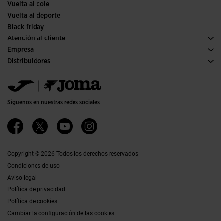
Vuelta al cole
Vuelta al deporte
Black friday
Atención al cliente
Condiciones de compra
Empresa
Transporte y entrega
Historia
Distribuidores
Devoluciones
Código de conducta
Almacén distribuidores
Guía de tallas
Política de calidad y medio ambiente
Jomanet
Preguntas frecuentes
Trabaja con nosotros
Área marketing
Contacto
Proyectos subvencionados
Contacto
Siguenos en nuestras redes sociales
Accesibilidad
Afiliados
Canal ético
Copyright © 2026 Todos los derechos reservados
Condiciones de uso
Aviso legal
Política de privacidad
Política de cookies
Cambiar la configuración de las cookies