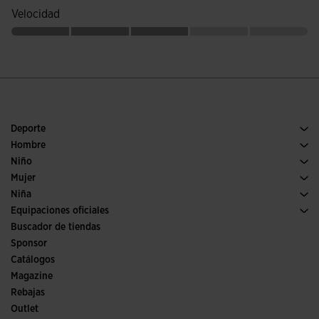
Velocidad
Deporte
Running
Hombre
Pádel
Calzado Hombre
Niño
Fútbol
Deporte
Ver todo ropa niño
Mujer
Trail running
Ropa Mujer
Niña
Tenis
Deporte
Ver todo ropa niña
Equipaciones oficiales
Fútbol
Buscador de tiendas
Fútbol sala
Sponsor
Comités y Federaciones
Catálogos
Ediciones especiales
Magazine
Rebajas
Outlet