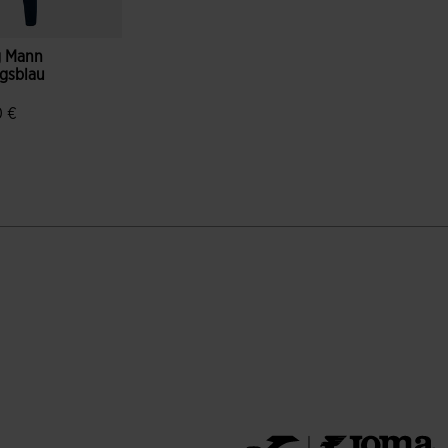
g Mann
gsblau
0 €
enbewertungen