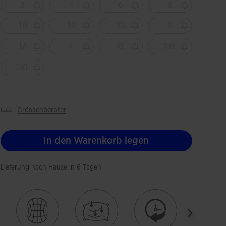
3
4
6
8
10
12
XS
S
M
L
XL
2XL
3XL
grössenberater
In den Warenkorb legen
Lieferung nach Hause in 6 Tagen