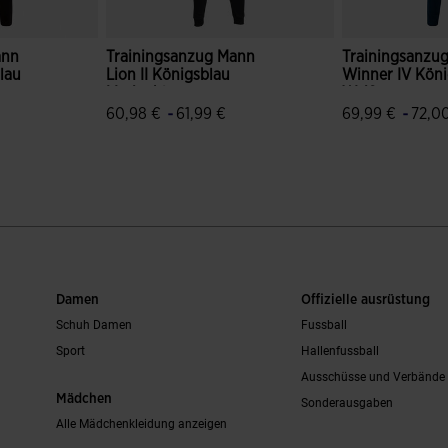
ann
Trainingsanzug Mann
Trainingsanzu
lau
Lion II Königsblau
Winner IV Köni
Marineblau
Weiß
-
-
60,98 €
61,99 €
69,99 €
72,0
bewertungen
3,8 von 5 Kundenbewertungen
5 von 5 Kund
Damen
Offizielle ausrüstung
Schuh Damen
Fussball
Sport
Hallenfussball
Ausschüsse und Verbände
Mädchen
Sonderausgaben
Alle Mädchenkleidung anzeigen