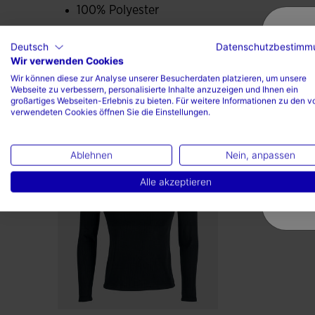
100% Polyester
Deutsch
Datenschutzbestimm
Wir verwenden Cookies
Wir können diese zur Analyse unserer Besucherdaten platzieren, um unsere
Webseite zu verbessern, personalisierte Inhalte anzuzeigen und Ihnen ein
großartiges Webseiten-Erlebnis zu bieten. Für weitere Informationen zu den v
verwendeten Cookies öffnen Sie die Einstellungen.
Vervollständigen Sie den Loo
Ablehnen
Nein, anpassen
Alle akzeptieren