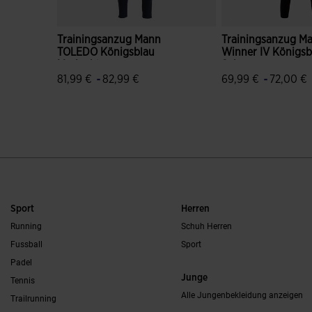
Trainingsanzug Mann
Trainingsanzug M
TOLEDO Königsblau
Winner IV Königsb
Marineblau
Schwarz
-
-
81,99 €
82,99 €
69,99 €
72,00 €
3,5 von 5 Kundenbewertungen
4,4 von 5 Kunden
Sport
Herren
Running
Schuh Herren
Fussball
Sport
Padel
Junge
Tennis
Alle Jungenbekleidung anzeigen
Trailrunning