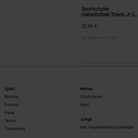
Sportschuhe
Hallenfußball Toledo Jr 26
Innen ...
35,99 €
Verfügbare Farben
5 von 5 Kundenbewertung
Sport
Herren
Running
Schuh Herren
Fussball
Sport
Padel
Junge
Tennis
Alle Jungenbekleidung anzeigen
Trailrunning