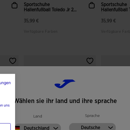
Sportschuhe
Sportschuhe
Hallenfußball Toledo Jr 26
Hallenfußball 
Innen ...
Innen ...
35,99 €
35,99 €
Verfügbare Farben
Verfügbare Far
gen
5 von 5 Kundenbewertungen
3,9 von 5 Ku
ungen
Wählen sie ihr land und ihre sprache
on uns
Sprache
Land
Deutsche
Deutschland