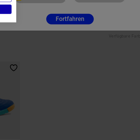
Sportschuhe
Sportschuhe
Hallenfußball Sala Max Jr
Hallenfußball 
Fortfahren
26 Inne...
26 Inne...
37,99 €
37,99 €
Verfügbare Far
en
3,9 von 5 Kundenbewertungen
3,9 von 5 Ku