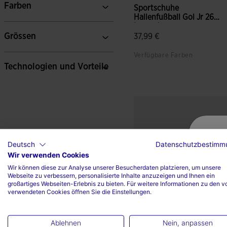
Farben
Sportschuhe
Hallenfußball Gol Jr 26
Innen Jun...
Grössen
37,99 €
Verfügbare Farben
Technologien und Vorteile
4,2 von 5 Kundenbewertun
Deutsch
Datenschutzbestimm
Wir verwenden Cookies
Wir können diese zur Analyse unserer Besucherdaten platzieren, um unsere
Webseite zu verbessern, personalisierte Inhalte anzuzeigen und Ihnen ein
großartiges Webseiten-Erlebnis zu bieten. Für weitere Informationen zu den v
verwendeten Cookies öffnen Sie die Einstellungen.
Ablehnen
Nein, anpassen