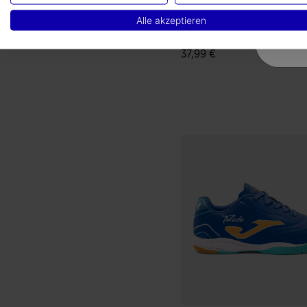
Sportschuhe
Alle akzeptieren
Hallenfußball Top Flex Jr
26 Inne...
37,99 €
5 von 5 Kundenbewertung