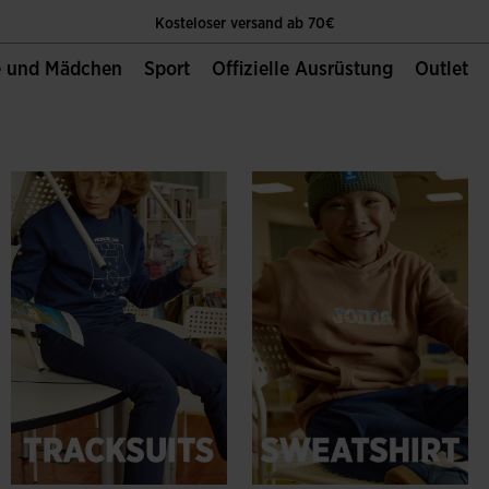
Kosteloser versand ab 70€
e und Mädchen
Sport
Offizielle Ausrüstung
Outlet
Die Einzige Offizielle Website von Joma Sport
Kosteloser versand ab 70€
Die Einzige Offizielle Website von Joma Sport
Kosteloser versand ab 70€