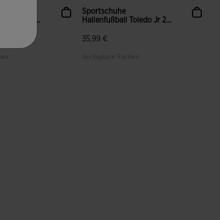
Sportschuhe
Top Flex Jr
Hallenfußball Toledo Jr 26
Innen ...
35,99 €
ben
Verfügbare Farben
ndenbewertungen
3,5 von 5 Kundenbewertungen