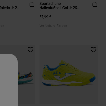
Sportschuhe
Toledo Jr 26
Hallenfußball Gol Jr 26
Innen Jun...
37,99 €
ben
Verfügbare Farben
ndenbewertungen
5 von 5 Kundenbewertungen