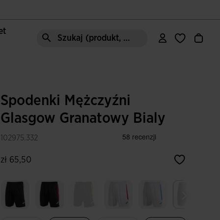
let
Szukaj (produkt, styl, obszar, ect.)
Spodenki Mężczyźni
Glasgow Granatowy Bialy
102975.332
zł 65,50
Wybrane