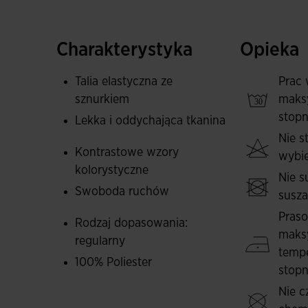
ruchów.
Wykonane z lekkiego materiału, który odprowa
Charakterystyka
Opieka
przez cały czas. Spodenki są wygodne, precyzy
Wysoce odporne na zużycie, przetarcia i pranie
Talia elastyczna ze
Prac 
sznurkiem
maks
Sportowy, podstawowy i prosty design z kon
stopn
Lekka i oddychająca tkanina
Nie 
Wyszywane logo Joma w stylu eleganckim.
Kontrastowe wzory
wybie
kolorystyczne
Nie s
Swoboda ruchów
susz
Pras
Rodzaj dopasowania:
maks
regularny
tempe
100% Poliester
stopn
Nie c