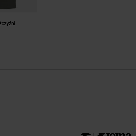
żczyźni
entów