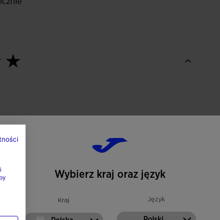
icznie
tności
i
Wybierz kraj oraz język
by
Język
Kraj
Polski