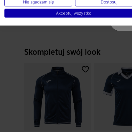
Nie zgadzam się
Dostosuj
Akceptuj wszystko
Skompletuj swój look