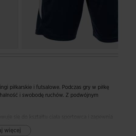
ngi piłkarskie i futsalowe. Podczas gry w piłkę
chalność i swobodę ruchów. Z podwójnym
uje się do kształtu ciała sportowca i zapewnia
 jest dzięki wewnętrznym sznurkom ściągającym.
j więcej
ją długość kroku i optymalizują swobodę