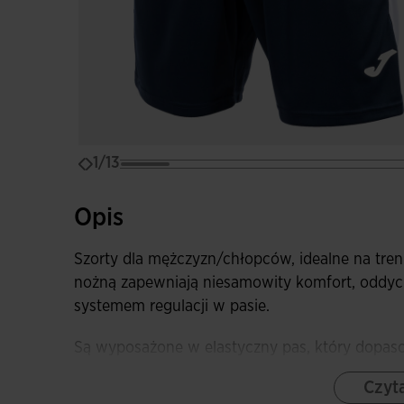
1/13
Opis
Szorty dla mężczyzn/chłopców, idealne na treni
nożną zapewniają niesamowity komfort, oddy
systemem regulacji w pasie.
Są wyposażone w elastyczny pas, który dopasow
efekt ściągania, dodatkowa regulacja możliwa
Czyta
Boczne dolne rozcięcia na nogawkach zwiększa