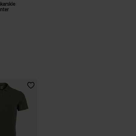
karskie
nter
entów