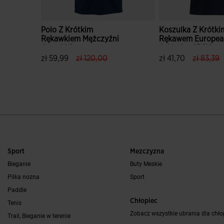
Polo Z Krótkim
Koszulka Z Krótki
Rękawkiem Mężczyźni
Rękawem Europea
Crew V Granatowy
Athletics 25/26
Czerwony
label.price.reduced.from
label.price.to
label.pri
l
zł 59,99
zł 120,00
zł 41,70
zł 83,39
3,5 z 5 ocen klientów
4,7 z 5 ocen klien
Sport
Mezczyzna
Bieganie
Buty Meskie
Pilka nozna
Sport
Paddle
Chłopiec
Tenis
Zobacz wszystkie ubrania dla chł
Trail, Bieganie w terenie