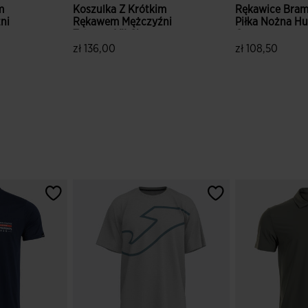
m
Koszulka Z Krótkim
Rękawice Bram
ni
Rękawem Mężczyźni
Piłka Nożna Hu
Toletum VII Ciemny
Czarny
y
Granatowy Bialy
zł 136,00
zł 108,50
tów
3,6 z 5 ocen klientów
5 z 5 ocen kli