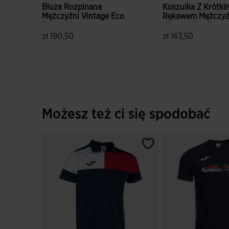
Bluza Rozpinana
Koszulka Z Krótki
Mężczyźni Vintage Eco
Rękawem Mężczyź
Retro Ciemny
Vintage Eco Retro
Granatowy Szary
Ciemny Granatow
zł 190,50
zł 163,50
Bialy
5 z 5 ocen klientów
4,3 z 5 ocen klien
Możesz też ci się spodobać