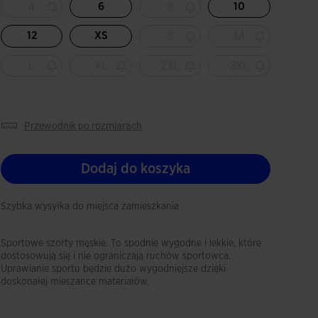
4
8
6
10
S
M
12
XS
L
XL
2XL
3XL
przewodnik po rozmiarach
Dodaj do koszyka
Szybka wysyłka do miejsca zamieszkania
Sportowe szorty męskie. To spodnie wygodne i lekkie, które
dostosowują się i nie ograniczają ruchów sportowca.
Uprawianie sportu będzie dużo wygodniejsze dzięki
doskonałej mieszance materiałów.