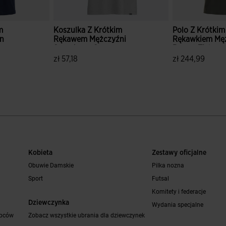
m
Koszulka Z Krótkim
Polo Z Krótkim
n
Rękawem Mężczyźni
Rękawkiem Mę
Step Jasny Szary
Resort Zielony
ce.reduced.from
abel.price.to
zł 57,18
zł 244,99
tów
5 z 5 ocen klientów
5 z 5 ocen kli
Kobieta
Zestawy oficjalne
Obuwie Damskie
Pilka nozna
Sport
Futsal
Komitety i federacje
Dziewczynka
Wydania specjalne
opców
Zobacz wszystkie ubrania dla dziewczynek