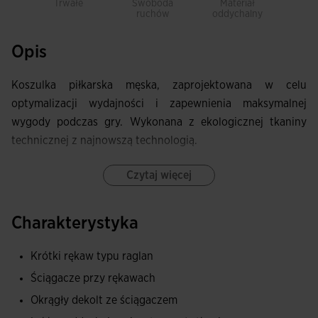
Trwałe
Swoboda
Materiał
Le
ruchów
oddychalny
Opis
Koszulka piłkarska męska, zaprojektowana w celu
optymalizacji wydajności i zapewnienia maksymalnej
wygody podczas gry. Wykonana z ekologicznej tkaniny
technicznej z najnowszą technologią.
Zarówno kołnierz, jak i mankiety posiadają regulację w
Czytaj więcej
formie ściągacza, co optymalizuje dopasowanie odzieży.
Posiada również rękawy raglanowe i boczne rozcięcia,
Charakterystyka
które zapewniają większą swobodę ruchu.
Krótki rękaw typu raglan
Wykonana w 100% z przetworzonego poliestru, tkanina ta
Ściągacze przy rękawach
przyczynia się do zrównoważonego rozwoju i ochrony
planety, sprawiając, że koszulka jest lekka, wytrzymała i
Okrągły dekolt ze ściągaczem
szybkoschnąca. Dodatkowo, posiada technologię MICRO-