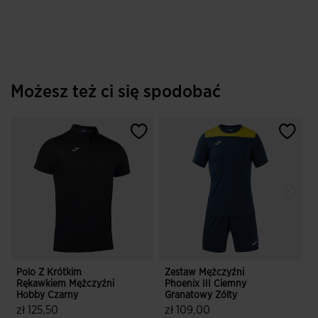
5 z 5 ocen klientów
5 z 5 ocen klientów
Możesz też ci się spodobać
Polo Z Krótkim
Zestaw Mężczyźni
S
Rękawkiem Mężczyźni
Phoenix III Ciemny
R
Hobby Czarny
Granatowy Zólty
N
zł 125,50
zł 109,00
z