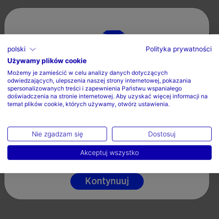
Valoraciones (1)
polski
Polityka prywatności
Używamy plików cookie
Wybierz kraj oraz język
Możemy je zamieścić w celu analizy danych dotyczących
odwiedzających, ulepszenia naszej strony internetowej, pokazania
Kraj
spersonalizowanych treści i zapewnienia Państwu wspaniałego
doświadczenia na stronie internetowej. Aby uzyskać więcej informacji na
temat plików cookie, których używamy, otwórz ustawienia.
Polska
Język
Nie zgadzam się
Dostosuj
Polski
Akceptuj wszystko
Kontynuuj