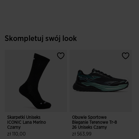
Skompletuj swój look
Skarpetki Uniseks
Obuwie Sportowe
T
ICONIC Lana Merino
Bieganie Terenowe Tr-8
Czarny
26 Uniseks Czarny
z
zł 110,00
zł 563,99