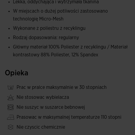
Lekka, oddychająca i wytrzymała tkanina
MESH SYSTEM w strefach największego pocenia się, takich
W miejscach o dużej potliwości zastosowano
jak pachy, co ułatwia odprowadzanie wilgoci.
technologię Micro-Mesh
Wykonane z poliestru z recyklingu
Haftowane logo Joma.
Rodzaj dopasowania: regularny
Główny materiał 100% Poliester z recyklingu / Materiał
kontrastowy 88% Poliester, 12% Spandex
Opieka
Prac w pralce maksymalnie w 30 stopniach
Nie stosowac wybielacza
Nie suszyc w suszarce bebnowej
Prasowac w maksymalnej temperaturze 110 stopni
Nie czyscic chemicznie