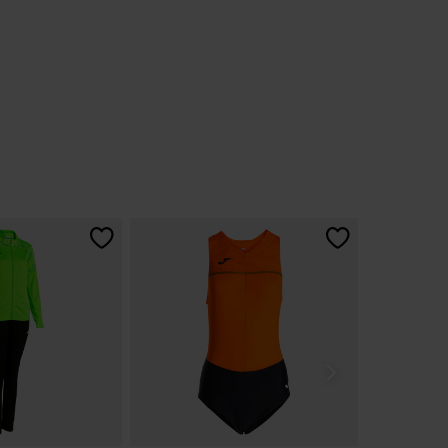
o
loración de clientes