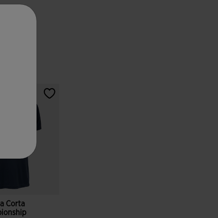
a Corta
ionship