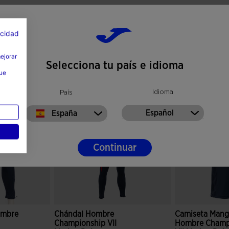
acidad
mejorar
Selecciona tu país e idioma
que
Idioma
País
Español
España
Continuar
ombre
Chándal Hombre
Camiseta Mang
Championship VII
Hombre Champ