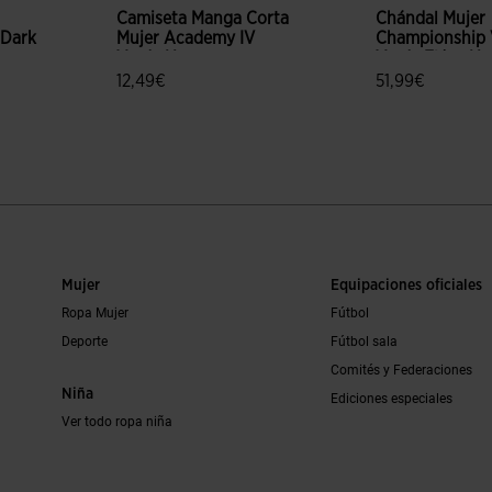
Camiseta Manga Corta
Chándal Mujer
 Dark
Mujer Academy IV
Championship V
Verde Negro
Verde Flúor Ne
12,49€
51,99€
ración de clientes
5 sobre 5 de valoración de clientes
3,5 sobre 5 de 
Mujer
Equipaciones oficiales
Ropa Mujer
Fútbol
Deporte
Fútbol sala
Comités y Federaciones
Niña
Ediciones especiales
Ver todo ropa niña