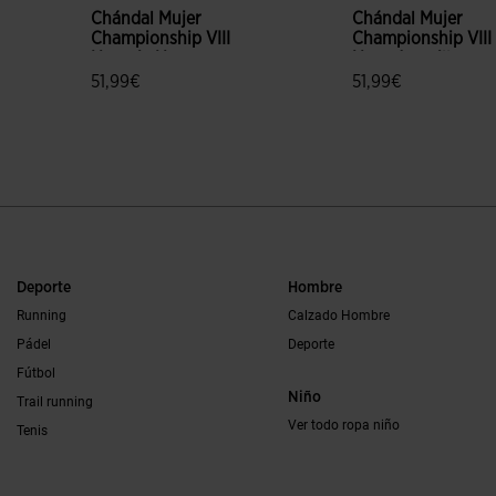
Chándal Mujer
Chándal Mujer
Championship VIII
Championship VIII
Naranja Negro
Navy Amarillo
51,99€
51,99€
5 sobre 5 de valoración de clientes
3,7 sobre 5 de valo
Deporte
Hombre
Running
Calzado Hombre
Pádel
Deporte
Fútbol
Niño
Trail running
Ver todo ropa niño
Tenis