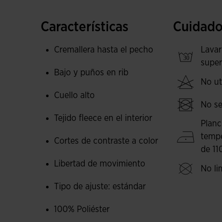
Se ha confeccionado con un tejido suave y resis
Características
Cuidado
que ayuda a mantener la temperatura corporal 
temperaturas. Todo ello, hace que sea una sud
Cremallera hasta el pecho
Lavar
ninguna de tus actividades deportivas.
super
Bajo y puños en rib
No uti
Su diseño se caracteriza por los cortes de cont
Cuello alto
superior y el ribete en los laterales. Todo un b
No se
futbolista.
Tejido fleece en el interior
Planc
Logotipo Joma bordado.
temp
Cortes de contraste a color
de 11
Libertad de movimiento
No li
Tipo de ajuste: estándar
100% Poliéster