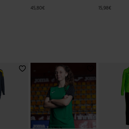
Marino Rojo
VII Marino Roj
45,80€
15,98€
ración de clientes
4,6 sobre 5 de valoración de clientes
5 sobre 5 de va