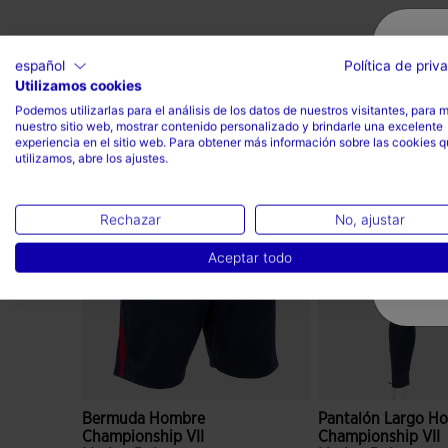
español
Política de priv
Utilizamos cookies
Podemos utilizarlas para el análisis de los datos de nuestros visitantes, para 
nuestro sitio web, mostrar contenido personalizado y brindarle una excelente
Completa el look
experiencia en el sitio web. Para obtener más información sobre las cookies 
utilizamos, abre los ajustes.
Rechazar
No, ajustar
Aceptar todo
Bermuda Hombre
Pantalón Largo H
Championship VII
Championship VII