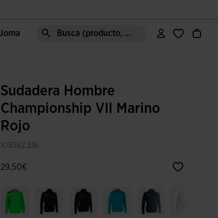
e Joma
Busca (producto, estilo, área, ect.)
Sudadera Hombre
Championship VII Marino
Rojo
103082.336
29,50€