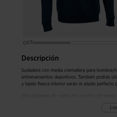
1/5
Descripción
Sudadera con media cremallera para hombre/niñ
entrenamientos deportivos. También podrás utili
y tejido fleece interior serán el aliado perfecto
Esta sudadera de cuello alto cuenta con media 
textil para evitar que roce con el cuello. Adem
Le
para garantizar la libertad de movimientos, tej
más cómodo y protección contra el frío.