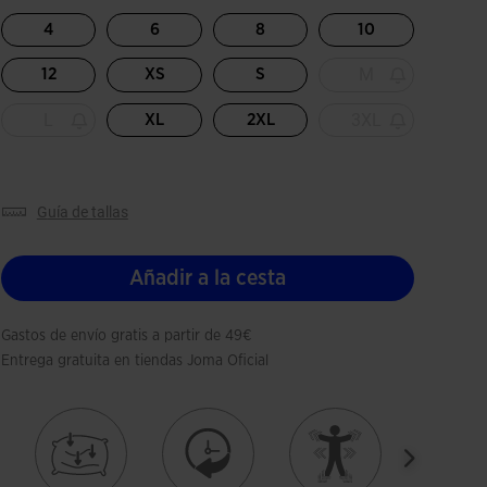
Seleccio
4
6
8
10
M
12
XS
S
L
3XL
XL
2XL
guía de tallas
Añadir a la cesta
Gastos de envío gratis a partir de 49€
Entrega gratuita en tiendas Joma Oficial