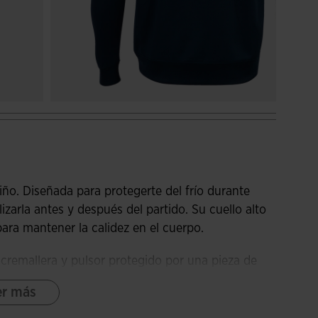
o. Diseñada para protegerte del frío durante
zarla antes y después del partido. Su cuello alto
 para mantener la calidez en el cuerpo.
cremallera y pulsor protegido por una pieza de
ás, posee costuras adelantadas en la parte frontal
er más
ido rib en bajo y puños proporcionando un ajuste