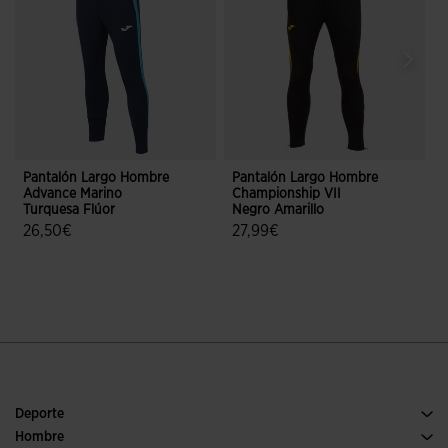
Pantalón Largo Hombre
Pantalón Largo Hombre
Advance Marino
Championship VII
D
Turquesa Flúor
Negro Amarillo
26,50€
27,99€
3,9 sobre 5 de valoración de clientes
5 sobre 5 de valoración de cliente
Deporte
Running
Hombre