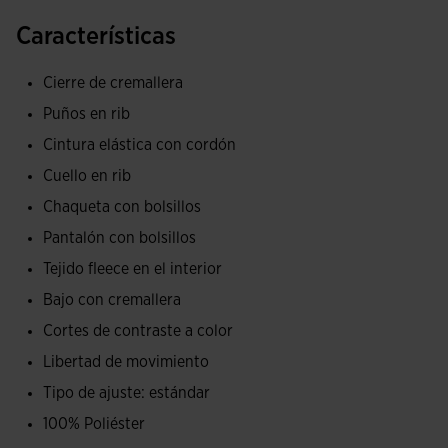
La chaqueta es abierta con cremallera y con bolsillos
Características
laterales para que guardes tus imprescindible. Está
confeccionada con rib en cuello, bajo y puños que permite
Cierre de cremallera
un ajuste perfecto para aislar del frío. Presenta un diseño
Puños en rib
que se caracteriza por los cortes de contraste a color en la
Cintura elástica con cordón
zona de los hombros, frontal superior y los ribetes
laterales.
Cuello en rib
Chaqueta con bolsillos
El pantalón cuenta con cintura elástica ajustable mediante
Pantalón con bolsillos
cordones y bolsillos con cremalleras en los laterales. De
Tejido fleece en el interior
esta manera, el futbolista podrá guardar y transportar
cómodamente sus objetos personales, como el móvil o las
Bajo con cremallera
llaves, sin preocuparse por perderlos. También posee
Cortes de contraste a color
cremalleras en el bajo para que vestirse y desvestirse sea
Libertad de movimiento
rápido y fácil. Su diseño es liso, con un único corte de
Tipo de ajuste: estándar
contraste a color en los laterales.
100% Poliéster