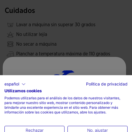
El chándal se ha confeccionado con tejido suave,
confortable y resistente a roces y lavados. Ambas prendas
Cuidados
cuentan con tejido fleece interior, un material cálido que
ayuda a mantener la temperatura corporal del futbolista.
Lavar a máquina sin superar 30 grados
Todo ello garantizando la total libertad de movimientos.
No utilizar lejía
Logotipo Joma bordado en ambas prendas.
No secar a máquina
Planchar a temperatura máxima de 110 grados
No limpiar en seco
español
Política de privacidad
Valoraciones (1)
Utilizamos cookies
Selecciona tu país e idioma
Podemos utilizarlas para el análisis de los datos de nuestros visitantes,
para mejorar nuestro sitio web, mostrar contenido personalizado y
País
brindarle una excelente experiencia en el sitio web. Para obtener más
información sobre las cookies que utilizamos, abre los ajustes.
España
Idioma
Rechazar
No, ajustar