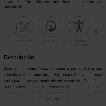
aislar del frío. Ofrecen una increíble libertad de
movimiento.
Ultra confort
Durabilidad
Libertad de
Bol
movimientos
Descripción
Chándal de hombre/niño. Compuesto por sudadera con
cremallera y pantalón largo. Este chándal se puede usar
tanto para antes y después del entrenamiento. También es
muy cómodo para vestir cómodamente en el día a día.
Abrígate con él en días de frío gracias a su tejido cálido
Leer más
interior mientras te mueves con total libertad.