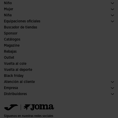
Pádel
Calzado Hombre
Niño
Fútbol
Deporte
Ver todo ropa niño
Mujer
Trail running
Ropa Mujer
Niña
Tenis
Deporte
Ver todo ropa niña
Equipaciones oficiales
Fútbol
Buscador de tiendas
Fútbol sala
Sponsor
Comités y Federaciones
Catálogos
Ediciones especiales
Magazine
Rebajas
Outlet
Vuelta al cole
Vuelta al deporte
Black friday
Atención al cliente
Condiciones de compra
Empresa
Transporte y entrega
Historia
Distribuidores
Devoluciones
Código de conducta
Almacén distribuidores
Guía de tallas
Política de calidad y medio ambiente
Jomanet
Preguntas frecuentes
Trabaja con nosotros
Área marketing
Contacto
Proyectos subvencionados
Contacto
Siguenos en nuestras redes sociales