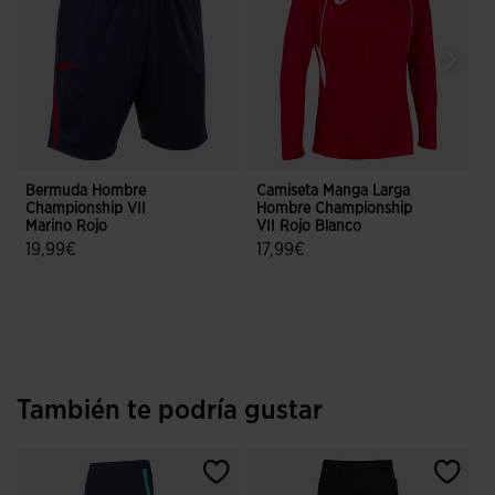
Bermuda Hombre
Camiseta Manga Larga
P
Championship VII
Hombre Championship
C
Marino Rojo
VII Rojo Blanco
M
19,99€
17,99€
4,6 sobre 5 de valoración de clientes
4,7 sobre 5 de valoración de client
También te podría gustar