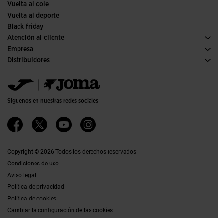
Vuelta al cole
Vuelta al deporte
Black friday
Atención al cliente
Condiciones de compra
Empresa
Transporte y entrega
Historia
Distribuidores
Devoluciones
Código de conducta
Almacén distribuidores
Guía de tallas
Política de calidad y medio ambiente
Jomanet
Preguntas frecuentes
Trabaja con nosotros
Área marketing
Contacto
Proyectos subvencionados
Contacto
Siguenos en nuestras redes sociales
Accesibilidad
Afiliados
Canal ético
Copyright © 2026 Todos los derechos reservados
Condiciones de uso
Aviso legal
Política de privacidad
Política de cookies
Cambiar la configuración de las cookies