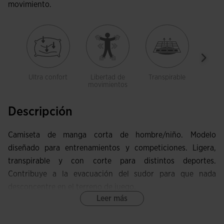
movimiento.
Ultra confort
Libertad de
Transpirable
Lig
movimientos
Descripción
Camiseta de manga corta de hombre/niño. Modelo
diseñado para entrenamientos y competiciones. Ligera,
transpirable y con corte para distintos deportes.
Contribuye a la evacuación del sudor para que nada
desconcentre en el terreno de juego.
Leer más
Esta camiseta posee cuello redondo y costuras adelantadas
en la parte frontal, que otorgan una excelente libertad de