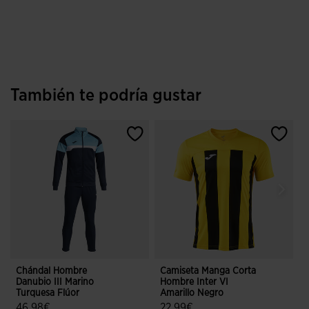
4,7 sobre 5 de valoración de clientes
5 sobre 5 de valoración de cliente
También te podría gustar
Chándal Hombre
Camiseta Manga Corta
T
Danubio III Marino
Hombre Inter VI
Turquesa Flúor
Amarillo Negro
46,98€
22,99€