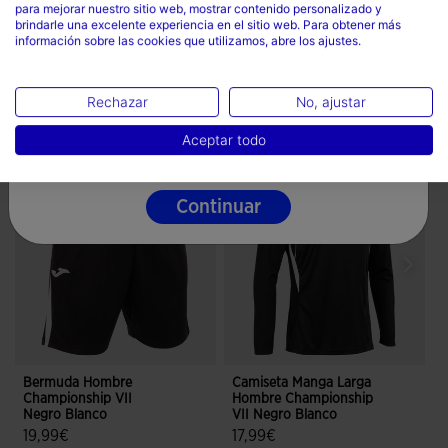
para mejorar nuestro sitio web, mostrar contenido personalizado y
No limpiar en seco
País
brindarle una excelente experiencia en el sitio web. Para obtener más
información sobre las cookies que utilizamos, abre los ajustes.
España
Idioma
Rechazar
No, ajustar
Completa el look
Español
Aceptar todo
Continuar
Bermuda Hombre
Camiseta Manga Larga
P
Championship VII
Hombre Championship
C
Negro Blanco
VII Negro Blanco
N
19,99€
17,99€