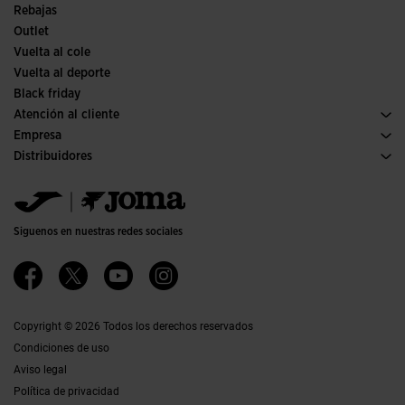
Rebajas
Outlet
Vuelta al cole
Vuelta al deporte
Black friday
Atención al cliente
Condiciones de compra
Empresa
Transporte y entrega
Historia
Distribuidores
Devoluciones
Código de conducta
Almacén distribuidores
Guía de tallas
Política de calidad y medio ambiente
Jomanet
Preguntas frecuentes
Trabaja con nosotros
Área marketing
Contacto
Proyectos subvencionados
Contacto
Siguenos en nuestras redes sociales
Accesibilidad
Afiliados
Canal ético
Copyright © 2026 Todos los derechos reservados
Condiciones de uso
Aviso legal
Política de privacidad