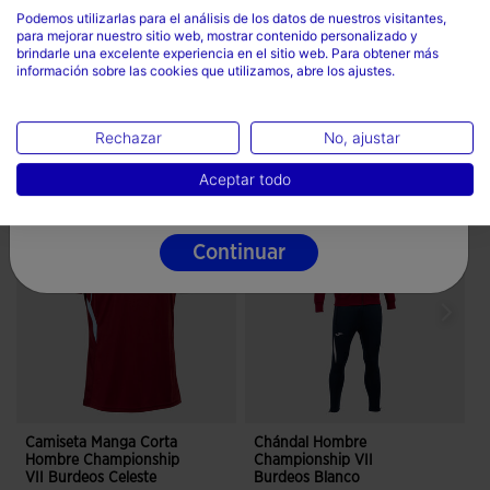
Podemos utilizarlas para el análisis de los datos de nuestros visitantes,
No limpiar en seco
para mejorar nuestro sitio web, mostrar contenido personalizado y
País
brindarle una excelente experiencia en el sitio web. Para obtener más
información sobre las cookies que utilizamos, abre los ajustes.
España
Idioma
Rechazar
No, ajustar
Completa el look
Español
Aceptar todo
Continuar
Camiseta Manga Corta
Chándal Hombre
C
Hombre Championship
Championship VII
VII Burdeos Celeste
Burdeos Blanco
V