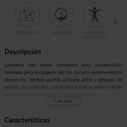
Ultra confort
Durabilidad
Libertad de
Sua
movimientos
Descripción
Sudadera con media cremallera para hombre/niño.
Diseñada para protegerte del frío durante entrenamientos
deportivos. También podrás utilizarla antes y después del
partido. Su cuello alto y tejido fleece interior serán el aliado
perfecto para mantener la calidez en el cuerpo.
Leer más
Esta sudadera de cuello alto cuenta con media cremallera y
pulsor protegido por una pieza de textil para evitar que
Características
roce con el cuello. Además, posee costuras adelantadas en