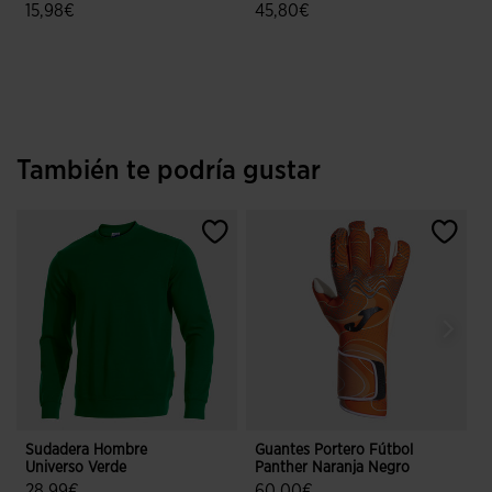
15,98€
45,80€
3,8 sobre 5 de valoración de clientes
4,9 sobre 5 de valoración de client
También te podría gustar
Sudadera Hombre
Guantes Portero Fútbol
Z
Universo Verde
Panther Naranja Negro
2
28,99€
60,00€