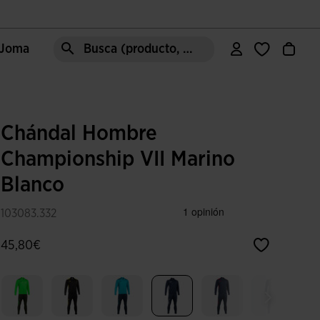
e Joma
Busca (producto, estilo, área, ect.)
Chándal Hombre
Championship VII Marino
Blanco
103083.332
45,80€