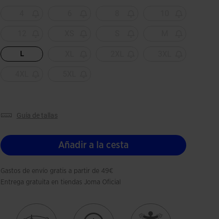
Seleccionado
4
6
8
10
12
XS
S
M
XL
2XL
3XL
L
4XL
5XL
guía de tallas
Añadir a la cesta
Gastos de envío gratis a partir de 49€
Entrega gratuita en tiendas Joma Oficial