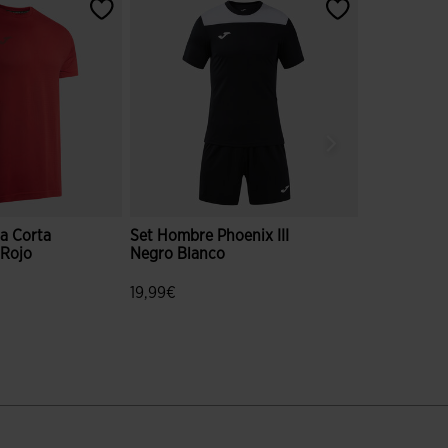
a Corta
Set Hombre Phoenix III
Polo Manga
 Rojo
Negro Blanco
Hombre Sma
19,99€
30,00€
valoración de clientes
3,3 sobre 5 de valoración de clientes
5 sobre 5 d