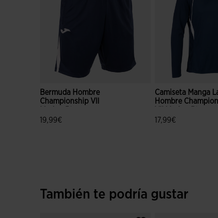
Bermuda Hombre
Camiseta Manga L
Championship VII
Hombre Champion
Marino Blanco
VII Marino Blanco
19,99€
17,99€
3,2 sobre 5 de valoración de clientes
4,7 sobre 5 de valo
También te podría gustar