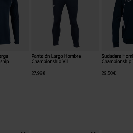
arga
Pantalón Largo Hombre
Sudadera Hom
ship
Championship VII
Championship 
Marino Blanco
Marino Blanco
27,99€
29,50€
ración de clientes
3,3 sobre 5 de valoración de clientes
5 sobre 5 de va