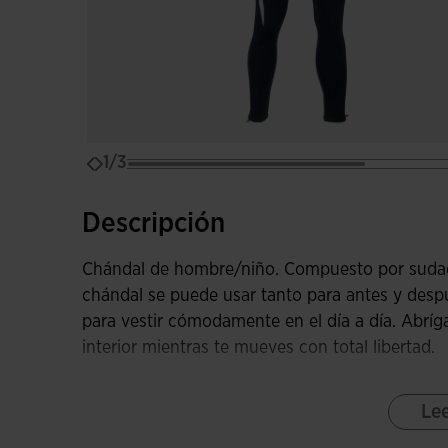
1/3
Descripción
Chándal de hombre/niño. Compuesto por sudade
chándal se puede usar tanto para antes y des
para vestir cómodamente en el día a día. Abrígat
interior mientras te mueves con total libertad.
La chaqueta es abierta con cremallera y con bol
Le
imprescindible. Está confeccionada con rib en 
perfecto para aislar del frío. Presenta un diseñ