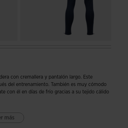
ra con cremallera y pantalón largo. Este
pués del entrenamiento. También es muy cómodo
e con él en días de frío gracias a su tejido cálido
sillos laterales para que guardes tus
er más
cuello, bajo y puños que permite un ajuste
o que se caracteriza por los cortes de contraste a