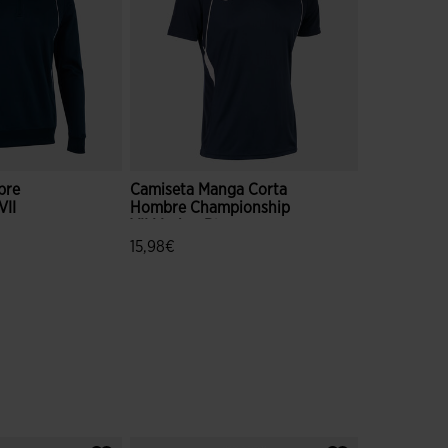
bre
Camiseta Manga Corta
VII
Hombre Championship
VII Marino Blanco
15,98€
loración de clientes
5 sobre 5 de valoración de clientes