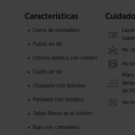
color en la zona de los hombros, frontal superior
Características
Cuidado
El pantalón cuenta con cintura elástica ajustab
en los laterales. De esta manera, el futbolist
Cierre de cremallera
Lavar
objetos personales, como el móvil o las llaves
super
Puños en rib
cremalleras en el bajo para que vestirse y desve
No uti
único corte de contraste a color en los laterales
Cintura elástica con cordón
No se
El chándal se ha confeccionado con tejido suave
Cuello en rib
Ambas prendas cuentan con tejido fleece interi
Planc
temperatura corporal del futbolista. Todo ello 
temp
Chaqueta con bolsillos
de 11
Logotipo Joma bordado en ambas prendas.
Pantalón con bolsillos
No li
Tejido fleece en el interior
Bajo con cremallera