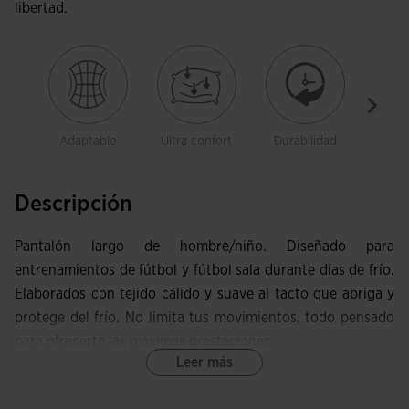
libertad.
Adaptable
Ultra confort
Durabilidad
Libe
movi
Descripción
Pantalón largo de hombre/niño. Diseñado para
entrenamientos de fútbol y fútbol sala durante días de frío.
Elaborados con tejido cálido y suave al tacto que abriga y
protege del frío. No limita tus movimientos, todo pensado
para ofrecerte las máximas prestaciones.
Leer más
Este pantalón incluye cintura elástica que se fija a la
cintura, que se puede ajustar mediante cordones.