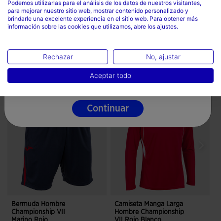
Logotipo Joma bordado.
Podemos utilizarlas para el análisis de los datos de nuestros visitantes,
Planchar a temperatura máxima de 110 grados
para mejorar nuestro sitio web, mostrar contenido personalizado y
País
brindarle una excelente experiencia en el sitio web. Para obtener más
No limpiar en seco
información sobre las cookies que utilizamos, abre los ajustes.
España
Idioma
Rechazar
No, ajustar
Español
Aceptar todo
Completa el look
Continuar
Bermuda Hombre
Camiseta Manga Larga
Championship VII
Hombre Championship
C
Marino Rojo
VII Rojo Blanco
B