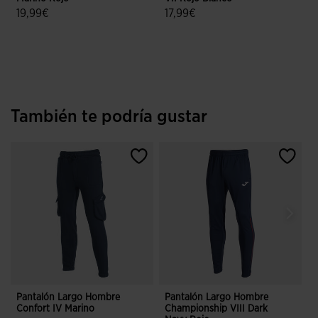
19,99€
17,99€
4,6 sobre 5 de valoración de clientes
4,7 sobre 5 de valoración de client
También te podría gustar
Pantalón Largo Hombre
Pantalón Largo Hombre
P
Confort IV Marino
Championship VIII Dark
E