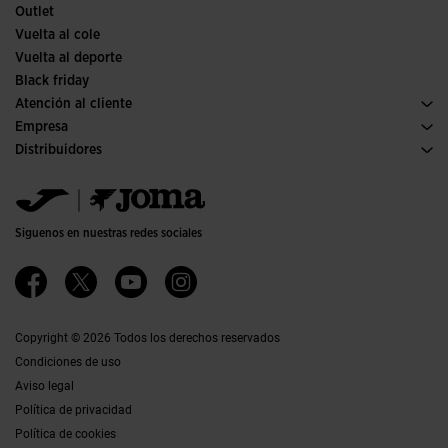
Outlet
Vuelta al cole
Vuelta al deporte
Black friday
Atención al cliente
Condiciones de compra
Empresa
Transporte y entrega
Historia
Distribuidores
Devoluciones
Código de conducta
Almacén distribuidores
Guía de tallas
Política de calidad y medio ambiente
Jomanet
Preguntas frecuentes
Trabaja con nosotros
Área marketing
Contacto
Proyectos subvencionados
Contacto
Siguenos en nuestras redes sociales
Accesibilidad
Afiliados
Canal ético
Copyright © 2026 Todos los derechos reservados
Condiciones de uso
Aviso legal
Política de privacidad
Política de cookies