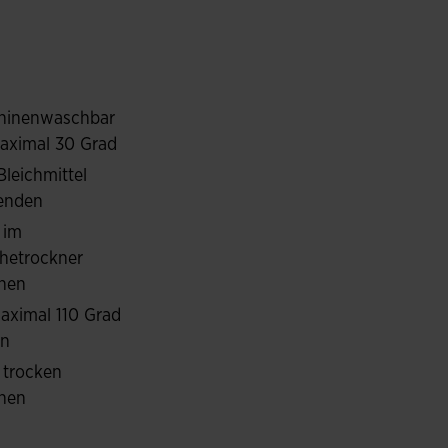
tischem Gewebe gefertigt, um eine ergonomische
hinenwaschbar
aximal 30 Grad
Bleichmittel
enden
 im
hetrockner
nen
aximal 110 Grad
ln
 trocken
hen