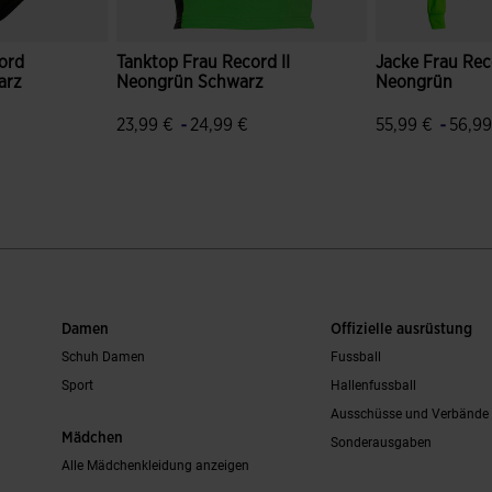
ord
Tanktop Frau Record II
Jacke Frau Reco
arz
Neongrün Schwarz
Neongrün
-
-
23,99 €
24,99 €
55,99 €
56,99
bewertungen
3,1 von 5 Kundenbewertungen
5 von 5 Kund
Damen
Offizielle ausrüstung
Schuh Damen
Fussball
Sport
Hallenfussball
Ausschüsse und Verbände
Mädchen
Sonderausgaben
Alle Mädchenkleidung anzeigen