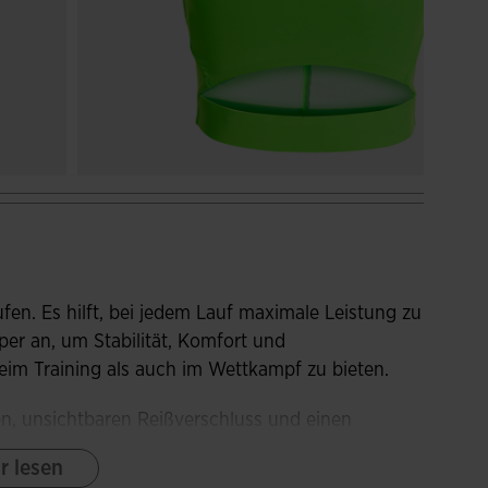
fen. Es hilft, bei jedem Lauf maximale Leistung zu
per an, um Stabilität, Komfort und
im Training als auch im Wettkampf zu bieten.
en, unsichtbaren Reißverschluss und einen
eren, mit einer Öffnung für schnelle
r lesen
-Abschlüsse verhindern Hautirritationen, erhöhen