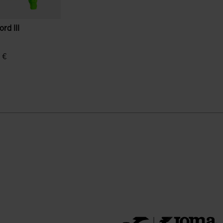
rd III
 €
enbewertungen