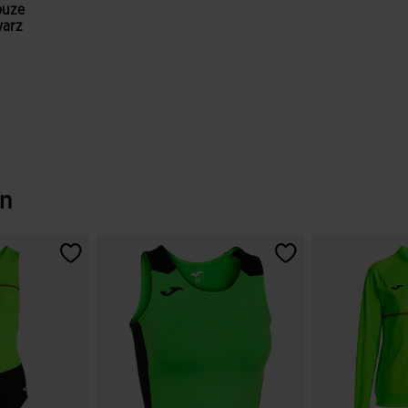
puze
warz
bewertungen
en