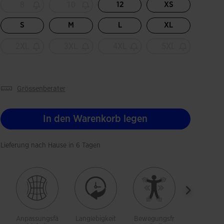
8
10
12
XS
S
M
L
XL
2XL
3XL
4XL
5XL
grössenberater
In den Warenkorb legen
Lieferung nach Hause in 6 Tagen
Anpassungsfä
Langlebigkeit
Bewegungsfr
Atmungsak