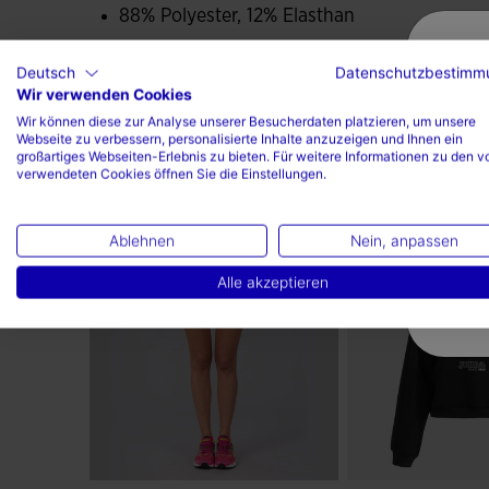
88% Polyester, 12% Elasthan
Deutsch
Datenschutzbestimm
Wir verwenden Cookies
Wir können diese zur Analyse unserer Besucherdaten platzieren, um unsere
Webseite zu verbessern, personalisierte Inhalte anzuzeigen und Ihnen ein
großartiges Webseiten-Erlebnis zu bieten. Für weitere Informationen zu den v
verwendeten Cookies öffnen Sie die Einstellungen.
Vervollständigen Sie den Loo
Ablehnen
Nein, anpassen
Alle akzeptieren