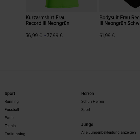
Kurzarmshirt Frau
Bodysuit Frau Rec
Record III Neongrün
III Neongrün Schw
-
36,99 €
37,99 €
61,99 €
3,5 von 5 Kundenbewertungen
3,8 von 5 Kunden
Sport
Herren
Running
Schuh Herren
Fussball
Sport
Padel
Junge
Tennis
Alle Jungenbekleidung anzeigen
Trailrunning