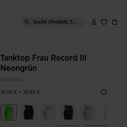
Suche (Produkt, Stil, Bereich, etc.)
Tanktop Frau Record III
Neongrün
902527.020
-
38,99 €
39,99 €
Ausgewählt