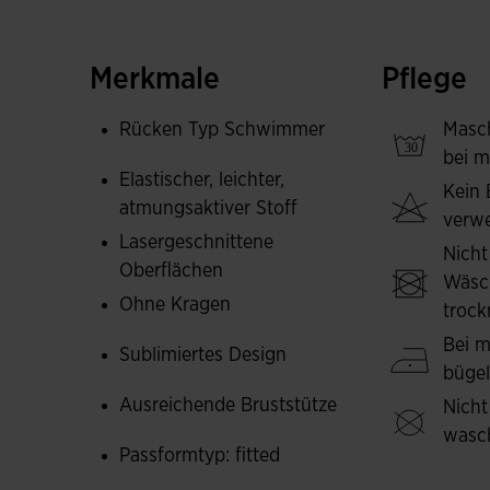
den Komfort und erhalten die Leichtigkeit.
Es ist aus leichtem, atmungsaktivem und elas
Merkmale
Pflege
Passform zu erzielen.
Rücken Typ Schwimmer
Masc
Joma-Logo als Print.
bei m
Elastischer, leichter,
Kein 
atmungsaktiver Stoff
verw
Lasergeschnittene
Nicht
Oberflächen
Wäsc
Ohne Kragen
trock
Bei m
Sublimiertes Design
büge
Ausreichende Bruststütze
Nicht
wasc
Passformtyp: fitted