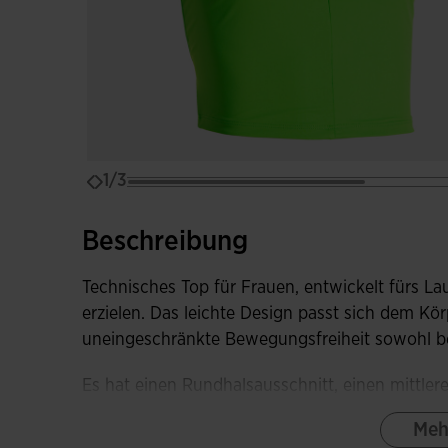
1/3
Beschreibung
Technisches Top für Frauen, entwickelt fürs Lau
erzielen. Das leichte Design passt sich dem Kör
uneingeschränkte Bewegungsfreiheit sowohl be
Es hat einen Rundhalsausschnitt, einen mittler
Racerback, um die Bewegungsfreiheit zu optimi
Meh
Schweißbelüftung in diesem Bereich. Laser-cut