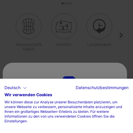
Anpassungsfä
Komfort
Langlebigkeit
Bewe
higkeit
ei
Beschreibung
Der Elite VIII Kapuzenpullover ist ein Sportprodukt, das für
Deutsch
Datenschutzbestimmungen
Frauen und Mädchen entwickelt wurde, die Laufen
Wir verwenden Cookies
Wählen sie ihr land und ihre sprache
praktizieren. Dieser Pullover verfügt über einen
Wir können diese zur Analyse unserer Besucherdaten platzieren, um
Reißverschluss, der bis zur Brust reicht, um die
unsere Webseite zu verbessern, personalisierte Inhalte anzuzeigen und
Land
Ihnen ein großartiges Webseiten-Erlebnis zu bieten. Für weitere
Körpertemperatur einfach und schnell regulieren zu
Informationen zu den von uns verwendeten Cookies öffnen Sie die
Einstellungen.
Mehr lesen
Deutschland
können. Darüber hinaus verfügt er über einen Kinnschutz,
um unangenehme Reibungen zu vermeiden.