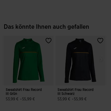
Das könnte Ihnen auch gefallen
Sweatshirt Frau Record
Sweatshirt Frau Record
S
III Grün
III Schwarz
M
53,99 €
-
55,99 €
53,99 €
-
55,99 €
5
4,5 von 5 Kundenbewertungen
5 von 5 Kundenbewertungen