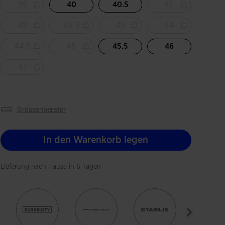
39
41
40
40.5
42
42.5
43
44
44.5
45
45.5
46
47
grössenberater
In den Warenkorb legen
Lieferung nach Hause in 6 Tagen