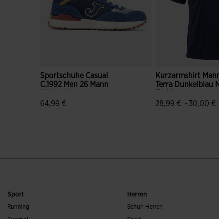
Sportschuhe Casual
Kurzarmshirt Man
C.1992 Men 26 Mann
Terra Dunkelblau 
Marineblau
Türkis
-
64,99 €
28,99 €
30,00 €
5 von 5 Kundenbewertungen
4,3 von 5 Kunden
Sport
Herren
Running
Schuh Herren