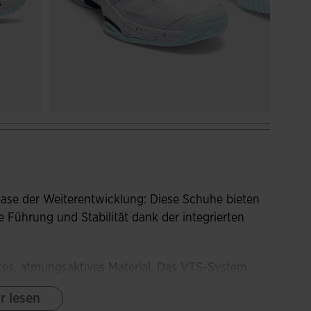
Phase der Weiterentwicklung: Diese Schuhe bieten
he Führung und Stabilität dank der integrierten
tes, atmungsaktives Material. Das VTS-System
ie Füße selbst in den intensivsten Einheiten frisch
r lesen
JOMA SPORTECH bietet einen komfortablen Sitz,