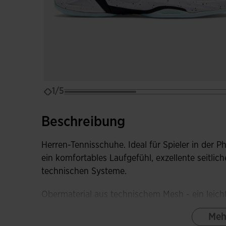
1/5
Beschreibung
Herren-Tennisschuhe. Ideal für Spieler in der 
ein komfortables Laufgefühl, exzellente seitlic
technischen Systeme.
Obermaterial aus technischem Mesh - ein leich
sorgt für einen konstanten Luftstrom und hält d
Meh
und trocken. Das thermoverschweißte System 