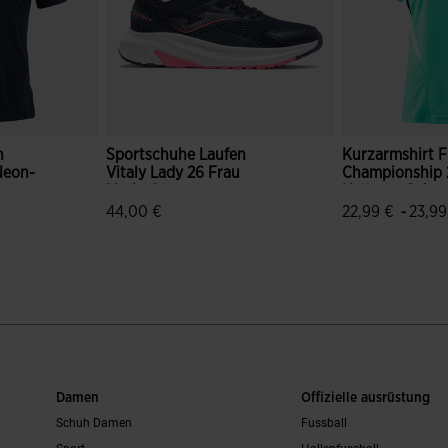
n
Sportschuhe Laufen
Kurzarmshirt F
Neon-
Vitaly Lady 26 Frau
Championship 
Marineblau
Hellgrün Schw
-
44,00 €
22,99 €
23,99
bewertungen
3,1 von 5 Kundenbewertungen
3,4 von 5 Kun
Damen
Offizielle ausrüstung
Schuh Damen
Fussball