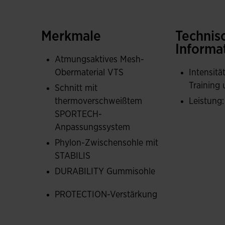
ohne zusätzliches Gewicht hinzuzufügen.
In den am stärksten abriebgefährdeten und re
Merkmale
Technis
Verstärkungen integriert.
Informa
Atmungsaktives Mesh-
Zwischensohle aus leichtem, flexiblem Phylon
Obermaterial VTS
Intensitä
Bereich des Fußgewölbes und der Ferse angebra
Training
Schnitt mit
Bewegung. Durch die gleichmäßige Druckvertei
thermoverschweißtem
Leistung
Bewegungen verhindert.
SPORTECH-
Anpassungssystem
DURABILITY All Court-Gummisohle, geeignet und
Ihre Struktur ermöglicht eine optimale Kontroll
Phylon-Zwischensohle mit
STABILIS
DURABILITY Gummisohle
PROTECTION-Verstärkung