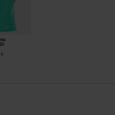
rau
20
arz
 €
denbewertungen