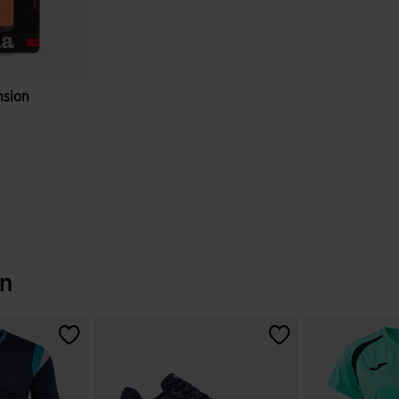
hsion
wertungen
en