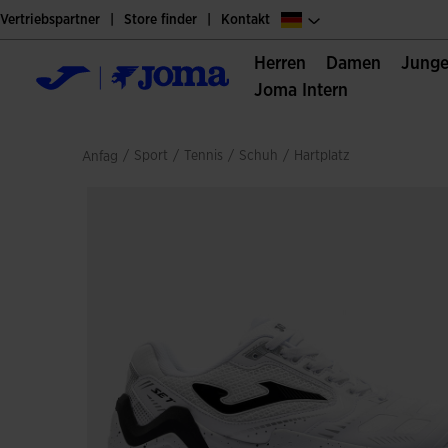
Vertriebspartner
Store finder
Kontakt
Herren
Damen
Jung
Joma Intern
/
sport
/
tennis
/
schuh
/
hartplatz
Anfag