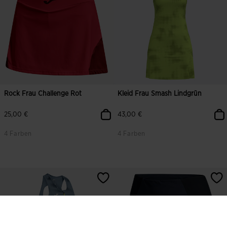
Rock Frau Challenge Rot
Kleid Frau Smash Lindgrün
25,00 €
43,00 €
4 Farben
4 Farben