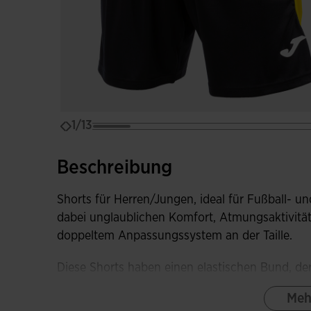
1/13
Beschreibung
Shorts für Herren/Jungen, ideal für Fußball- un
dabei unglaublichen Komfort, Atmungsaktivitä
doppeltem Anpassungssystem an der Taille.
Diese Shorts haben einen elastischen Bund, de
die Hose an Ort und Stelle hält, sowie innere K
Meh
Schlitzen am Saum, um die Schrittlänge zu erh