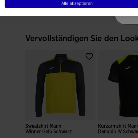
Alle akzeptieren
Vervollständigen Sie den Loo
Sweatshirt Mann
Kurzarmshirt Man
Winner Gelb Schwarz
Danubio IV Schwa
Neongelb