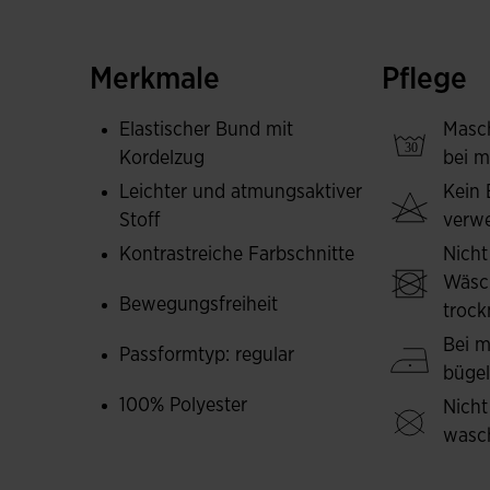
Sie ist aus leichtem, schweißableitendem Materia
atmungsaktiv und Ihre Haut stets trocken blei
Merkmale
Pflege
passen und die Bewegungsfreiheit nicht einsch
Abnutzung, Reibung und Waschen, was ihre Nu
Elastischer Bund mit
Masc
Kordelzug
bei m
Ihr sportliches, schlichtes und einfaches Desig
Leichter und atmungsaktiver
Kein 
begleitet.
Stoff
verw
Elegantes Joma-Logo aufgestickt.
Kontrastreiche Farbschnitte
Nicht
Wäsc
Bewegungsfreiheit
trock
Bei m
Passformtyp: regular
büge
100% Polyester
Nicht
wasc