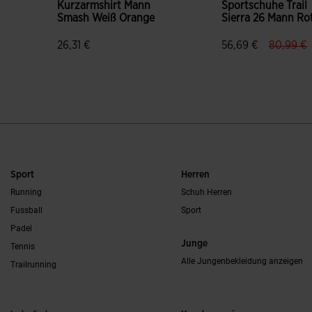
Kurzarmshirt Mann
Sportschuhe Trail
Smash Weiß Orange
Sierra 26 Mann Ro
label.pr
l
26,31 €
56,69 €
80,99 €
5 von 5 Kundenbewertungen
4,4 von 5 Kunden
Sport
Herren
Running
Schuh Herren
Fussball
Sport
Padel
Junge
Tennis
Alle Jungenbekleidung anzeigen
Trailrunning