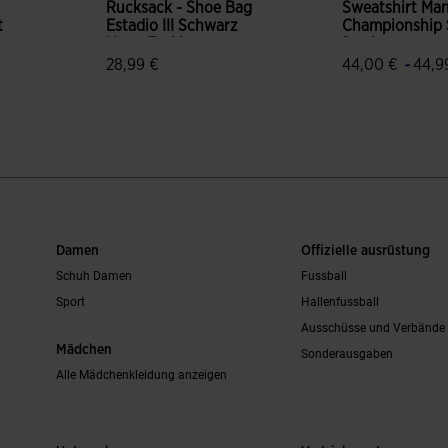
Rucksack - Shoe Bag
Sweatshirt Ma
t
Estadio III Schwarz
Championship
Neon-Türkis
Dunkelgrau
ice.reduced.from
abel.price.to
-
28,99 €
44,00 €
44,9
bewertungen
5 von 5 Kundenbewertungen
5 von 5 Kund
Damen
Offizielle ausrüstung
Schuh Damen
Fussball
Sport
Hallenfussball
Ausschüsse und Verbände
Mädchen
Sonderausgaben
Alle Mädchenkleidung anzeigen