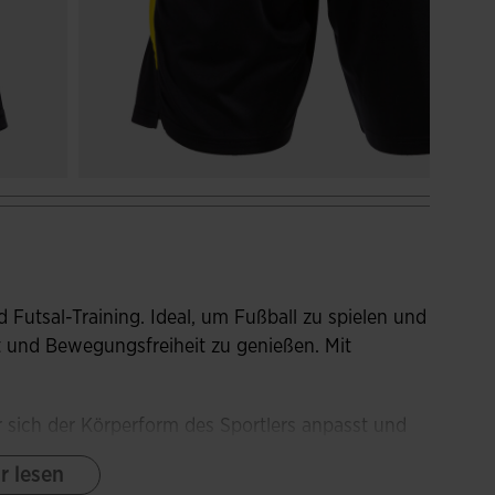
d Futsal-Training. Ideal, um Fußball zu spielen und
t und Bewegungsfreiheit zu genießen. Mit
r sich der Körperform des Sportlers anpasst und
ordelzüge, die die Passform regulieren. Mit kleinen
r lesen
öhen und die Bewegungsfreiheit zu optimieren.