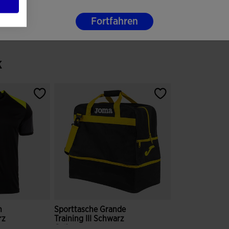
Fortfahren
k
n
Sporttasche Grande
rz
Training III Schwarz
Gelb