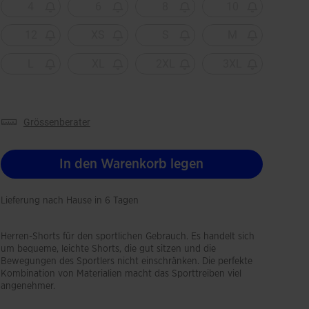
4
6
8
10
12
XS
S
M
L
XL
2XL
3XL
grössenberater
In den Warenkorb legen
Lieferung nach Hause in 6 Tagen
Herren-Shorts für den sportlichen Gebrauch. Es handelt sich
um bequeme, leichte Shorts, die gut sitzen und die
Bewegungen des Sportlers nicht einschränken. Die perfekte
Kombination von Materialien macht das Sporttreiben viel
angenehmer.