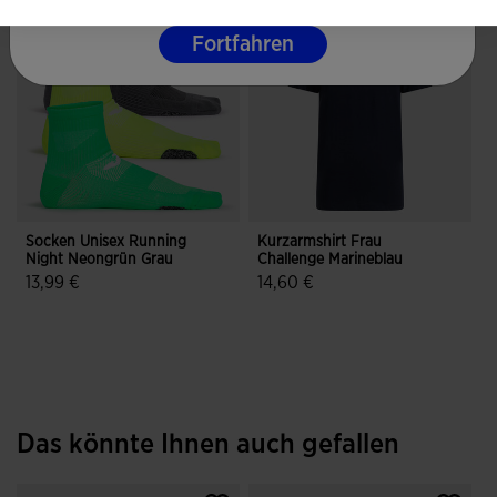
Fortfahren
Socken Unisex Running
Kurzarmshirt Frau
Night Neongrün Grau
Challenge Marineblau
13,99 €
14,60 €
3,4 von 5 Kundenbewertungen
4,5 von 5 Kundenbewertungen
Das könnte Ihnen auch gefallen