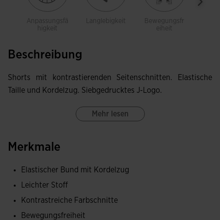
Anpassungsfä
Langlebigkeit
Bewegungsfr
Leich
higkeit
eiheit
Beschreibung
Shorts mit kontrastierenden Seitenschnitten. Elastische
Taille und Kordelzug. Siebgedrucktes J-Logo.
Mehr lesen
Merkmale
Elastischer Bund mit Kordelzug
Leichter Stoff
Kontrastreiche Farbschnitte
Bewegungsfreiheit