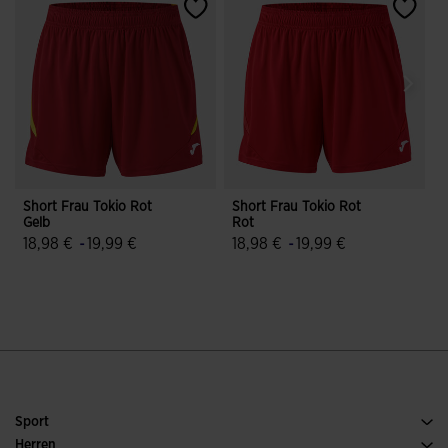
Short Frau Tokio Rot
Short Frau Tokio Rot
S
Gelb
Rot
18,98 €
-
19,99 €
18,98 €
-
19,99 €
4,9 von 5 Kundenbewertungen
5 von 5 Kundenbewertungen
Sport
Running
Herren