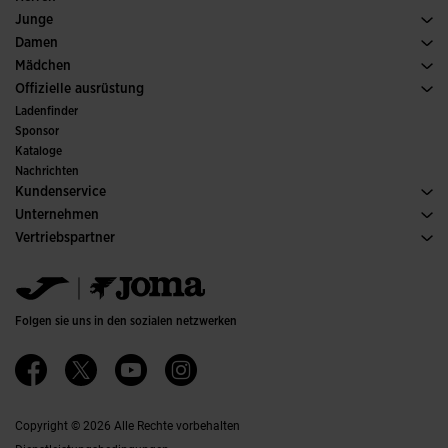
Fussball
Schuh Herren
Junge
Padel
Sport
Alle Jungenbekleidung anzeigen
Damen
Tennis
Schuh Damen
Mädchen
Trailrunning
Sport
Alle Mädchenkleidung anzeigen
Offizielle ausrüstung
Fussball
Ladenfinder
Hallenfussball
Sponsor
Ausschüsse und Verbände
Kataloge
Sonderausgaben
Nachrichten
Kundenservice
Kaufbedingungen
Unternehmen
Transport und Lieferung
Kataloge
Vertriebspartner
Rückgabe
Verhaltenskodex
Lagerhändler
Gröesssenberater
Ethischer Kanal
Jomanet
FAQs
Qualitäts- und Umweltpolitik
Marketing-Bereich
Kontakt Aufnehmen
Jobs & Karriere
Kontakt aufnehmen
Folgen sie uns in den sozialen netzwerken
Barrierefreiheit
Affiliates
Ethics Channel
Copyright © 2026 Alle Rechte vorbehalten