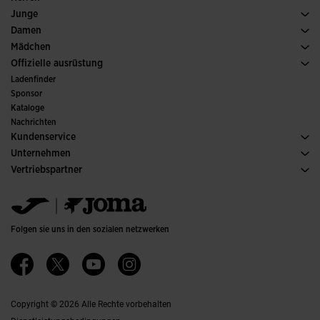
Fussball
Schuh Herren
Junge
Padel
Sport
Alle Jungenbekleidung anzeigen
Damen
Tennis
Schuh Damen
Mädchen
Trailrunning
Sport
Alle Mädchenkleidung anzeigen
Offizielle ausrüstung
Fussball
Ladenfinder
Hallenfussball
Sponsor
Ausschüsse und Verbände
Kataloge
Sonderausgaben
Nachrichten
Kundenservice
Kaufbedingungen
Unternehmen
Transport und Lieferung
Kataloge
Vertriebspartner
Rückgabe
Verhaltenskodex
Lagerhändler
Gröesssenberater
Ethischer Kanal
Jomanet
FAQs
Qualitäts- und Umweltpolitik
Marketing-Bereich
Kontakt Aufnehmen
Jobs & Karriere
Kontakt aufnehmen
Folgen sie uns in den sozialen netzwerken
Barrierefreiheit
Affiliates
Ethics Channel
Copyright © 2026 Alle Rechte vorbehalten