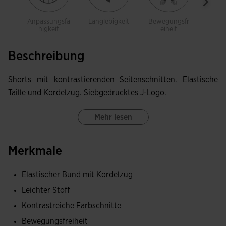
Anpassungsfä
Langlebigkeit
Bewegungsfr
Leich
higkeit
eiheit
Beschreibung
Shorts mit kontrastierenden Seitenschnitten. Elastische
Taille und Kordelzug. Siebgedrucktes J-Logo.
Mehr lesen
Merkmale
Elastischer Bund mit Kordelzug
Leichter Stoff
Kontrastreiche Farbschnitte
Bewegungsfreiheit