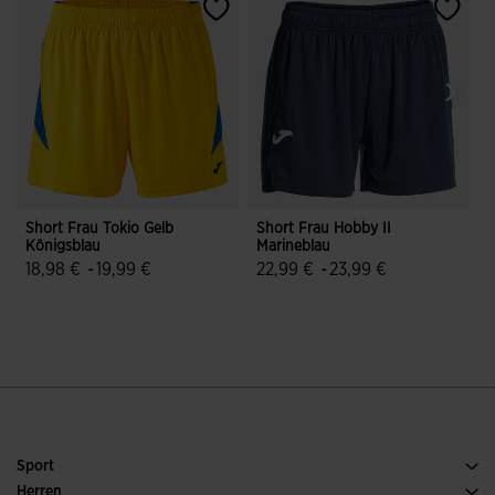
Short Frau Tokio Gelb
Short Frau Hobby II
S
Königsblau
Marineblau
18,98 €
-
19,99 €
22,99 €
-
23,99 €
5 von 5 Kundenbewertungen
4,6 von 5 Kundenbewertungen
Sport
Running
Herren