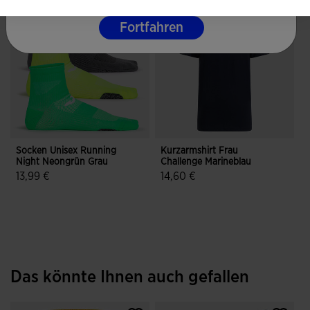
Fortfahren
Socken Unisex Running
Kurzarmshirt Frau
Night Neongrün Grau
Challenge Marineblau
13,99 €
14,60 €
3,4 von 5 Kundenbewertungen
4,5 von 5 Kundenbewertungen
Das könnte Ihnen auch gefallen