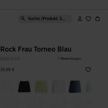
Suche (Produkt, Stil, Bereich, etc.)
Rock Frau Torneo Blau
902073.376
39,99 €
4
6
8
10