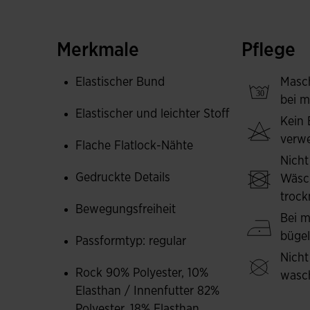
Hergestellt aus hochwertigem, leichtem und e
nicht einschränkt.
Merkmale
Pflege
Joma-Logo in Gummidruck.
Elastischer Bund
Masc
bei m
Elastischer und leichter Stoff
Kein 
verw
Flache Flatlock-Nähte
Nicht
Gedruckte Details
Wäsc
trock
Bewegungsfreiheit
Bei m
büge
Passformtyp: regular
Nicht
Rock 90% Polyester, 10%
wasc
Elasthan / Innenfutter 82%
Polyester, 18% Elasthan