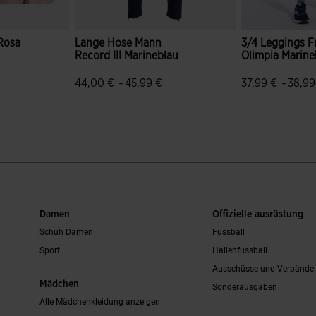
Rosa
Lange Hose Mann
3/4 Leggings F
Record III Marineblau
Olimpia Marine
-
-
44,00 €
45,99 €
37,99 €
38,99
bewertungen
4,6 von 5 Kundenbewertungen
5 von 5 Kund
Damen
Offizielle ausrüstung
Schuh Damen
Fussball
Sport
Hallenfussball
Ausschüsse und Verbände
Mädchen
Sonderausgaben
Alle Mädchenkleidung anzeigen