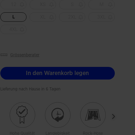
12
XS
S
M
XL
2XL
3XL
L
4XL
grössenberater
In den Warenkorb legen
Lieferung nach Hause in 6 Tagen
Hohe Qualität
Langlebigkeit
Rock-Hose
Bewegung