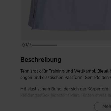
1/7
Beschreibung
Tennisrock für Training und Wettkampf. Bietet
engen und elastischen Passform. Genieße den 
Mit elastischem Bund, der sich der Körperform 
Kleidungsstück jederzeit fixiert. Hinten etwas 
Komfort beim Spielen. Mit integrierter Innenh
Meh
Flatlock-Nähte im Leistenbereich Reizungen ver