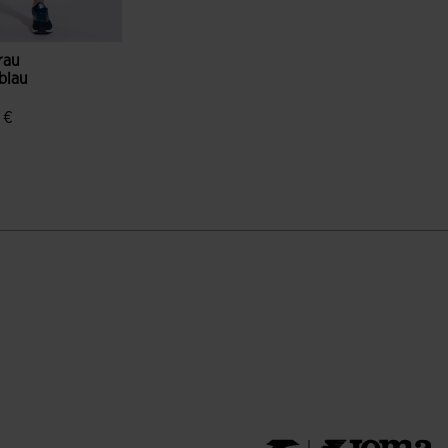
rau
blau
 €
enbewertungen