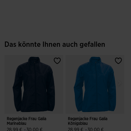
Das könnte Ihnen auch gefallen
Regenjacke Frau Galia
Regenjacke Frau Galia
R
Marineblau
Königsblau
28,99 €
-
30,00 €
28,99 €
-
30,00 €