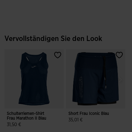
Vervollständigen Sie den Look
Schulterriemen-Shirt
Short Frau Iconic Blau
S
Frau Marathon II Blau
35,01 €
H
31,50 €
3,4 von 5 Kundenbewertungen
4,8 von 5 Kundenbewertungen