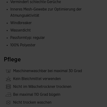
Vermindert schlechte Gerüche
Hergestellt aus leichtem und wasserdichtem Material zum
Inneres Mesh-Gewebe zur Optimierung der
Schutz vor Regen und Wind. Im Inneren ist die MICRO-
Atmungsaktivität
MESH SYSTEM-Technologie integriert, die hilft, die
Schweißansammlung zu regulieren.
Windbreaker
Wasserdicht
Besticktes Joma-Logo.
Passformtyp: regular
100% Polyester
Pflege
Maschinenwaschbar bei maximal 30 Grad
Kein Bleichmittel verwenden
Nicht im Wäschetrockner trocknen
Bei maximal 110 Grad bügeln
Nicht trocken waschen