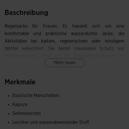
Beschreibung
Regenjacke für Frauen. Es handelt sich um eine
komfortable und praktische wasserdichte Jacke, die
Aktivitäten bei kaltem, regnerischem oder windigem
Wetter erleichtert. Sie bietet maximalen Schutz vor
Wasserleckagen, ohne auf die Schweißtranspiration zu
Mehr lesen
verzichten.
Mit durchgehendem Reißverschluss. Außerdem verfügt sie
Merkmale
über eine ergonomische und selbstverstaubare Kapuze, die
in der Tasche am Kragen versteckt werden kann, sowie
Elastische Manschetten
elastische Bündchen.
Kapuze
Ausgestattet mit Reißverschlusstaschen zur sicheren
Seitentaschen
Aufbewahrung kleiner Gegenstände.
Leichter und wasserabweisender Stoff