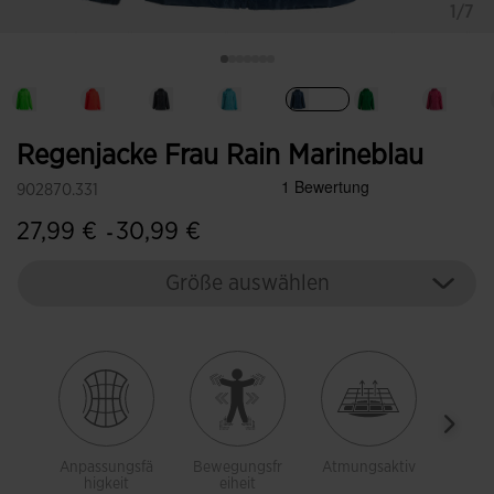
1/7
Ausgewählt
Regenjacke Frau Rain Marineblau
902870.331
27,99 €
30,99 €
-
Größe auswählen
Anpassungsfä
Bewegungsfr
Atmungsaktiv
Atmun
higkeit
eiheit