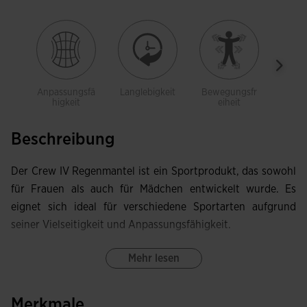
Anpassungsfä
Langlebigkeit
Bewegungsfr
Atmun
higkeit
eiheit
Beschreibung
Der Crew IV Regenmantel ist ein Sportprodukt, das sowohl
für Frauen als auch für Mädchen entwickelt wurde. Es
eignet sich ideal für verschiedene Sportarten aufgrund
seiner Vielseitigkeit und Anpassungsfähigkeit.
Dieser Regenmantel verfügt über einen durchgehenden
Mehr lesen
Reißverschluss, der ein einfaches und schnelles Anziehen
ermöglicht. Darüber hinaus ist er mit einer verstellbaren
Merkmale