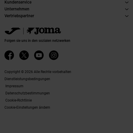
Kundenservice
Kaufbedingungen
Unternehmen
Transport und Lieferung
Kataloge
Vertriebspartner
Rückgabe
Verhaltenskodex
Lagerhändler
Gröesssenberater
Ethischer Kanal
Jomanet
FAQs
Qualitäts- und Umweltpolitik
Marketing-Bereich
Kontakt Aufnehmen
Jobs & Karriere
Kontakt aufnehmen
Folgen sie uns in den sozialen netzwerken
Barrierefreiheit
Affiliates
Ethics Channel
Copyright © 2026 Alle Rechte vorbehalten
Dienstleistungsbedingungen
Impressum
Datenschutzbestimmungen
Cookie-Richtlinie
Cookie-Einstellungen ändern