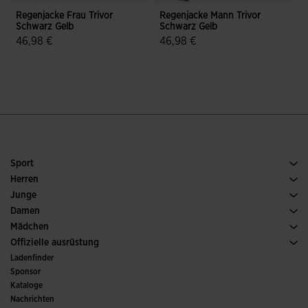
Regenjacke Frau Trivor
Regenjacke Mann Trivor
R
Schwarz Gelb
Schwarz Gelb
46,98 €
46,98 €
5 von 5 Kundenbewertungen
5 von 5 Kundenbewertungen
Sport
Running
Herren
Fussball
Schuh Herren
Junge
Padel
Sport
Alle Jungenbekleidung anzeigen
Damen
Tennis
Schuh Damen
Mädchen
Trailrunning
Sport
Alle Mädchenkleidung anzeigen
Offizielle ausrüstung
Fussball
Ladenfinder
Hallenfussball
Sponsor
Ausschüsse und Verbände
Kataloge
Sonderausgaben
Nachrichten