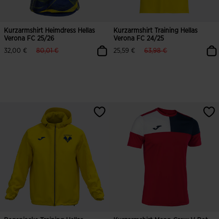
Kurzarmshirt Heimdress Hellas
Kurzarmshirt Training Hellas
Verona FC 25/26
Verona FC 24/25
label.price.reduced.from
label.price.to
label.price.reduced.from
label.price.to
32,00 €
80,01 €
25,59 €
63,98 €
3,7 von 5 Kundenbewertungen
5 von 5 Kundenbewertungen