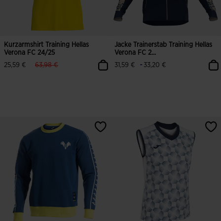
Kurzarmshirt Training Hellas
Jacke Trainerstab Training Hellas
Verona FC 24/25
Verona FC 2...
label.price.reduced.from
label.price.to
-
25,59 €
63,98 €
31,59 €
33,20 €
4,8 von 5 Kundenbewertungen
4 von 5 Kundenbewertungen