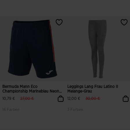
4,1 von 5 Kundenbewertungen
4 von 5 Kundenbewertungen
Bermuda Mann Eco
Leggings Lang Frau Latino II
Championship Marineblau Neon...
Melange-Grau
label.price.reduced.from
label.price.to
label.price.reduced.from
label.price.to
10,79 €
27,00 €
12,00 €
30,00 €
16 Farben
3 Farben