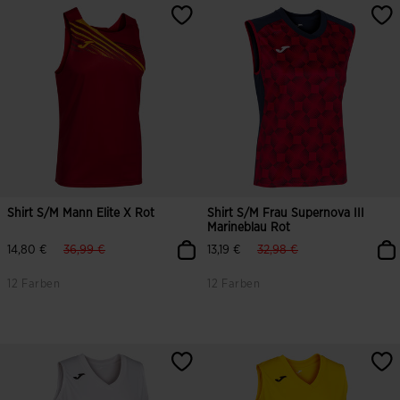
5 von 5 Kundenbewertungen
4,2 von 5 Kundenbewertungen
Shirt S/m Mann Elite X Rot
Shirt S/m Frau Supernova III
Marineblau Rot
label.price.reduced.from
label.price.to
label.price.reduced.from
label.price.to
14,80 €
36,99 €
13,19 €
32,98 €
12 Farben
12 Farben