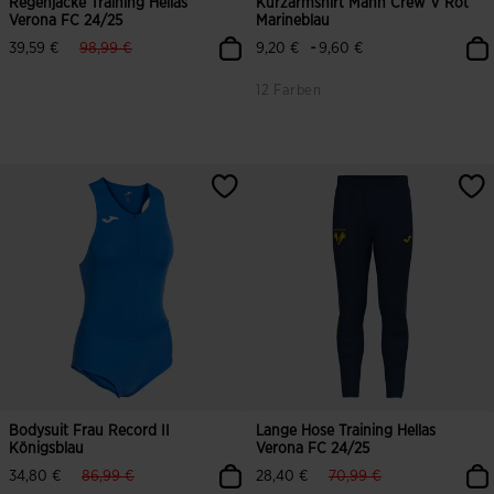
Regenjacke Training Hellas
Kurzarmshirt Mann Crew V Rot
Verona FC 24/25
Marineblau
label.price.reduced.from
label.price.to
-
39,59 €
98,99 €
9,20 €
9,60 €
12 Farben
3,4 von 5 Kundenbewertungen
5 von 5 Kundenbewertungen
Bodysuit Frau Record II
Lange Hose Training Hellas
Königsblau
Verona FC 24/25
label.price.reduced.from
label.price.to
label.price.reduced.from
label.price.to
34,80 €
86,99 €
28,40 €
70,99 €