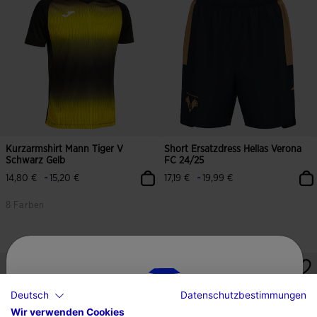
Kurzarmshirt Mann Tiger V
Short Ersatzdress Hellas Verona
Schwarz Gelb
FC 24/25
-
-
14,80 €
15,20 €
17,19 €
19,99 €
8 Farben
4,3 von 5 Kundenbewertungen
5 von 5 Kundenbewertungen
Deutsch
Datenschutzbestimmungen
Wir verwenden Cookies