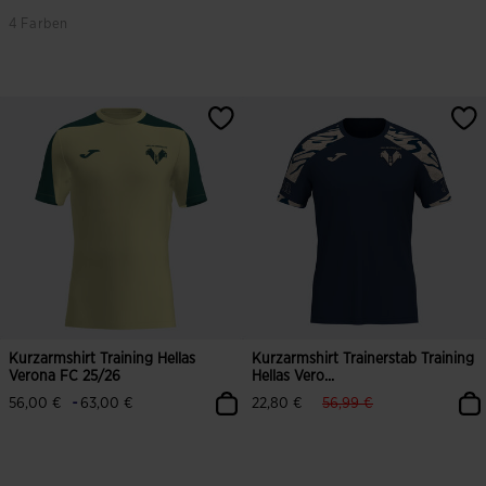
4 Farben
3,8 von 5 Kundenbewertungen
3,7 von 5 Kundenbewertungen
Kurzarmshirt Training Hellas
Kurzarmshirt Trainerstab Training
Verona FC 25/26
Hellas Vero...
label.price.reduced.from
label.price.to
-
56,00 €
63,00 €
22,80 €
56,99 €