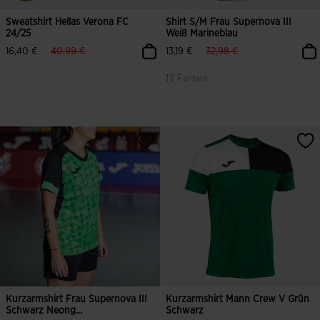
Sweatshirt Hellas Verona FC
Shirt S/m Frau Supernova III
24/25
Weiß Marineblau
label.price.reduced.from
label.price.to
label.price.reduced.from
label.price.to
16,40 €
40,99 €
13,19 €
32,98 €
12 Farben
4,2 von 5 Kundenbewertungen
4,6 von 5 Kundenbewertungen
Kurzarmshirt Frau Supernova III
Kurzarmshirt Mann Crew V Grün
Schwarz Neong...
Schwarz