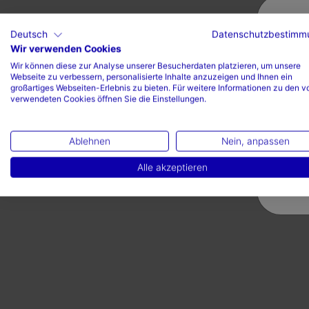
Deutsch
Datenschutzbestimm
Wir verwenden Cookies
Valoraciones (1)
Wir können diese zur Analyse unserer Besucherdaten platzieren, um unsere
Webseite zu verbessern, personalisierte Inhalte anzuzeigen und Ihnen ein
großartiges Webseiten-Erlebnis zu bieten. Für weitere Informationen zu den v
verwendeten Cookies öffnen Sie die Einstellungen.
Ablehnen
Nein, anpassen
Alle akzeptieren