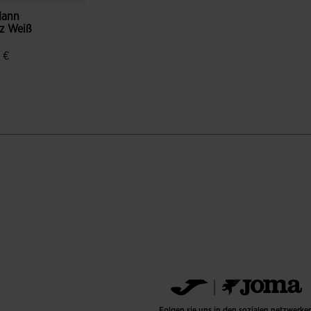
Mann
rz Weiß
 €
denbewertungen
Folgen sie uns in den sozialen netzwerke