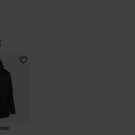
k
rban