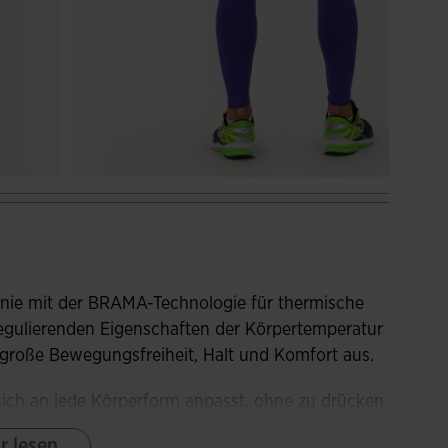
nie mit der BRAMA-Technologie für thermische
regulierenden Eigenschaften der Körpertemperatur
 große Bewegungsfreiheit, Halt und Komfort aus.
sich an jede Körperform anpasst, ohne zu drücken.
e Reizungen der Haut verhindert und den Komfort
r lesen