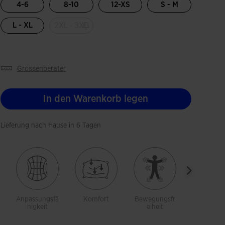
4-6
8-10
12-XS
S - M
2XL - 3XL
L - XL
grössenberater
In den Warenkorb legen
Lieferung nach Hause in 6 Tagen
Anpassungsfä
Komfort
Bewegungsfr
Atmungsak
higkeit
eiheit