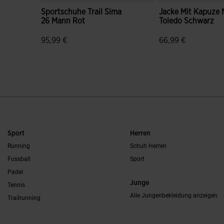
Sportschuhe Trail Sima
Jacke Mit Kapuze
26 Mann Rot
Toledo Schwarz
95,99 €
66,99 €
3,2 von 5 Kundenbewertungen
5 von 5 Kundenbe
Sport
Herren
Running
Schuh Herren
Fussball
Sport
Padel
Junge
Tennis
Alle Jungenbekleidung anzeigen
Trailrunning