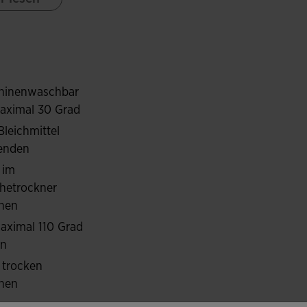
, weichem und flexiblem Gewebe. Hält den
ften bei konstanter Körpertemperatur.
hinenwaschbar
aximal 30 Grad
Bleichmittel
enden
 im
hetrockner
nen
aximal 110 Grad
ln
 trocken
hen