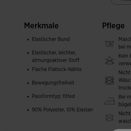
erhöht.
Hergestellt aus schweißbeständigem, leichtem
Sportler dank seiner atmungsaktiven Eigenscha
Merkmale
Pflege
Joma-Logo im Druck.
Elastischer Bund
Masc
bei m
Elastischer, leichter,
Kein 
atmungsaktiver Stoff
verw
Flache Flatlock-Nähte
Nicht
Wäsc
Bewegungsfreiheit
trock
Passformtyp: fitted
Bei m
büge
90% Polyester, 10% Elastan
Nicht
wasc