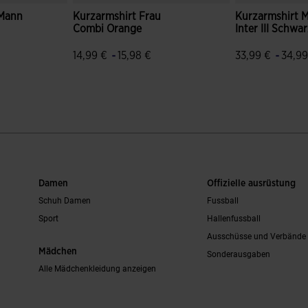
 Mann
Kurzarmshirt Frau
Kurzarmshirt 
Combi Orange
Inter III Schwa
-
-
14,99 €
15,98 €
33,99 €
34,99
wertungen
4,8 von 5 Kundenbewertungen
4,7 von 5 Kun
Damen
Offizielle ausrüstung
Schuh Damen
Fussball
Sport
Hallenfussball
Ausschüsse und Verbände
Mädchen
Sonderausgaben
Alle Mädchenkleidung anzeigen