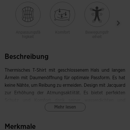
Anpassungsfä
Komfort
Bewegungsfr
Atmun
higkeit
eiheit
Beschreibung
Thermisches T-Shirt mit geschlossenem Hals und langen
Ärmeln mit Daumenöffnung für optimale Passform. Es hat
keine Nähte, um Reibung zu ermeiden. Design mit Jacquard
zur Erhöhung der Atmungsaktiität. Es bietet perfekten
Schutz und Komfort dank seiner wasserdichten und
Mehr lesen
atmungsaktien Eigenschaften gegen alle
Wetterbedingungen. Schweißresistent, leicht, weich und
flexibel. Es zeichnet sich durch große Bewegungsfreiheit
Merkmale