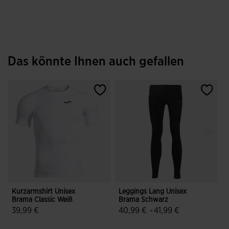
Das könnte Ihnen auch gefallen
Kurzarmshirt Unisex
Leggings Lang Unisex
L
Brama Classic Weiß
Brama Schwarz
B
39,99 €
40,99 €
-
41,99 €
3,6 von 5 Kundenbewertungen
4,8 von 5 Kundenbewertungen