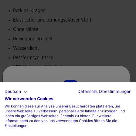
sowie durch Unterstützung und Komfort aus.
Perkins-Kragen
Elastischer und atmungsaktiver Stoff
Ohne Nähte
Bewegungsfreiheit
Wasserdicht
Passformtyp: fitted
92% Polyamid, 8% Elastan
Pflege
Deutsch
Datenschutzbestimmungen
Wir verwenden Cookies
Maschinenwaschbar bei maximal 30 Grad
Wählen sie ihr land und ihre sprache
Wir können diese zur Analyse unserer Besucherdaten platzieren, um
Kein Bleichmittel verwenden
unsere Webseite zu verbessern, personalisierte Inhalte anzuzeigen und
Land
Ihnen ein großartiges Webseiten-Erlebnis zu bieten. Für weitere
Nicht im Wäschetrockner trocknen
Informationen zu den von uns verwendeten Cookies öffnen Sie die
Einstellungen.
Deutschland
Bei maximal 110 Grad bügeln